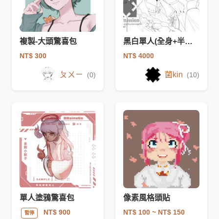
複製-大頭驚喜包
黑白單人(全身+半身+大頭)-驚喜包
NT$ 300
NT$ 4000
ㄆㄨㄧ
菌kin
(0)
(10)
單人塗鴉驚喜包
像素風格頭貼
NT$ 100
~ NT$ 150
NT$ 900
暫停