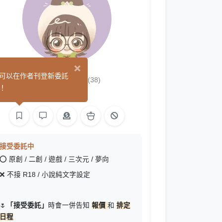
×
鏡 五月
可以在作者刊登新委託
(38)
！
繪圖
接受委託中
⭕
原創 / 二創 / 遊戲 / 三次元 / 夢向
❌
不接 R18 / 小說純文字設定
🌷
「接受委託」
時會一併告知
報價
和
排定
日程