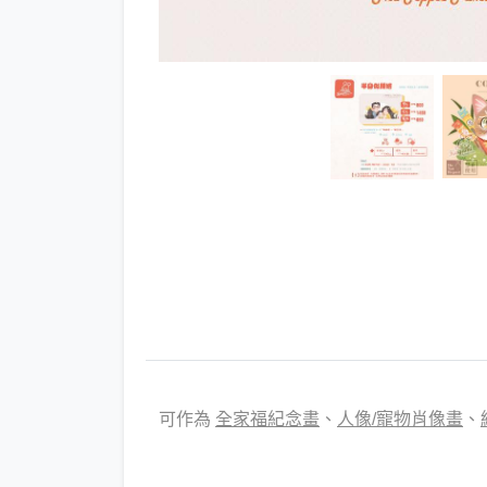
可作為
全家福紀念畫
、
人像/寵物肖像畫
、