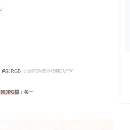
」
i｜色彩RGB
※需印刷請自行轉CMYK
景JPG檔
﹞各一