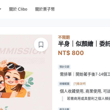
關於 Clibo
關於栗子幣
不限期
半身｜似顏繪｜委
NT$ 800
預計交期
需排單｜開始著手後7-14個
[?]看說明
授權範圍
個人收藏使用, 商業使用, 
若需商用或具營利之個人頻
修改次數