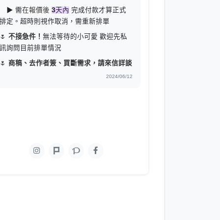
▶ 需
在報價後
3
天內
完成付款才算正式
排定。超時則視作取消，需重新排單
🌷
不接急件！
無法等待的小可愛 歡迎先私
訊詢問目前排單情況
🌷
商稿、去作者簽、買斷需求，請來信詳談
2024/06/12