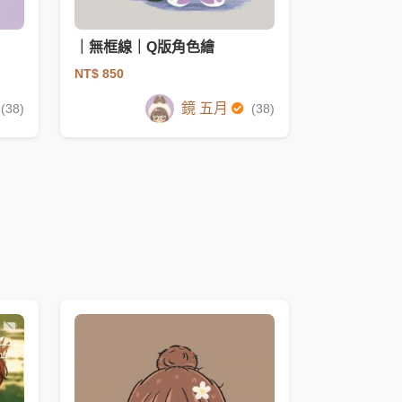
｜無框線｜Q版角色繪
NT$ 850
鏡 五月
(38)
(38)