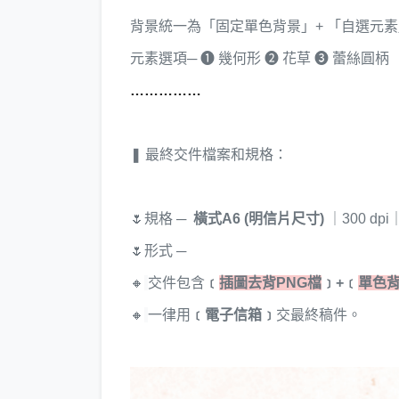
背景統一為「固定單色背景」+ 「自選元素
元素選項─ ➊ 幾何形 ➋ 花草 ➌ 蕾絲圓柄
……………
❚ 最終交件檔案和規格：
🌷
規格 ─
橫式A6 (明信片尺寸)
｜300 dp
🌷
形式 ─
🔸
交件包含
﹝
插圖去背PNG檔
﹞+﹝
單色背
🔸
一律用
﹝電子信箱﹞
交最終稿件。