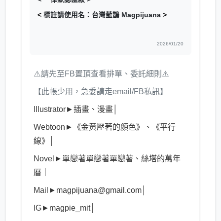
<
標註請使用名：台灣藍鵲 Magpijuana
>
2026/01/20
⚠️請先至FB置頂查看排單、委託細則⚠️
【此帳少用，急委請走email/FB私訊】
Illustrator►插畫、漫畫│
Webtoon►《金黃壓著的顏色》、《平行
線》│
Novel►單戀著單戀著單戀著
、絲塔的萬年
曆｜
Mail►magpijuana@gmail.com│
IG►
magpie_mit
│