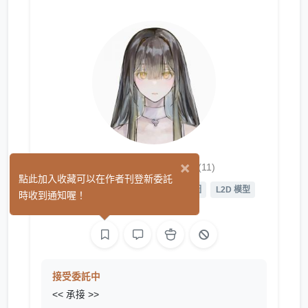
Magpijuana
×
(11)
點此加入收藏可以在作者刊登新委託
繪圖
遊戲製作
影像
L2D 繪圖
L2D 模型
時收到通知喔！
音樂
網頁製作
接受委託中
<< 承接 >>