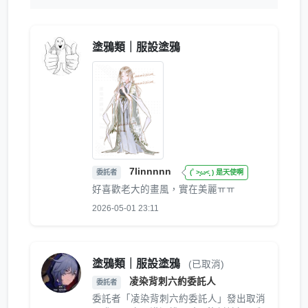
塗鴉類｜服設塗鴉
7linnnnn
委託者
(˚ ˃̣̣̥ω˂̣̣̥ ) 是天使啊
好喜歡老大的畫風，實在美麗ㅠㅠ
2026-05-01 23:11
塗鴉類｜服設塗鴉
(已取消)
凌染背刺六約委託人
委託者
委託者「凌染背刺六約委託人」發出取消