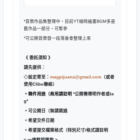
*音樂作品集整理中，目前YT縮時繪畫BGM多是
舊作品一部分，可暫參
*可公開音樂發一段落後會整理上來
《 委託須知 》
請先提供：
◇設定寄至：
magpijuana@gmail.com
（或者
使用Clibo聯絡）
。稿件用途（商用請註明
*公開需標明作者或ta
g*
。可公開日（無請跳過
。希望交件日期
。希望提交檔案格式（特別尺寸/格式請註明
< 一律默認匯款 >