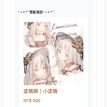
°。+ *´¨常駐項目°。+ *´¨