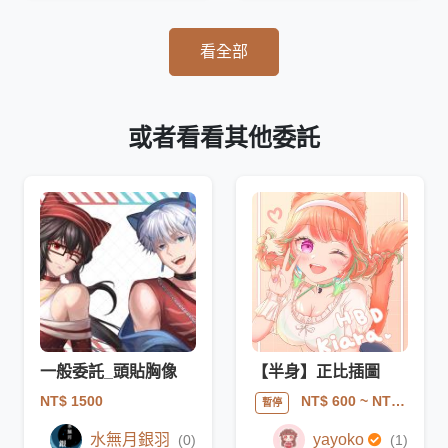
看全部
或者看看其他委託
一般委託_頭貼胸像
【半身】正比插圖
NT$ 1500
NT$ 600
~ NT$ 1200
暫停
水無月銀羽
yayoko
(0)
(1)