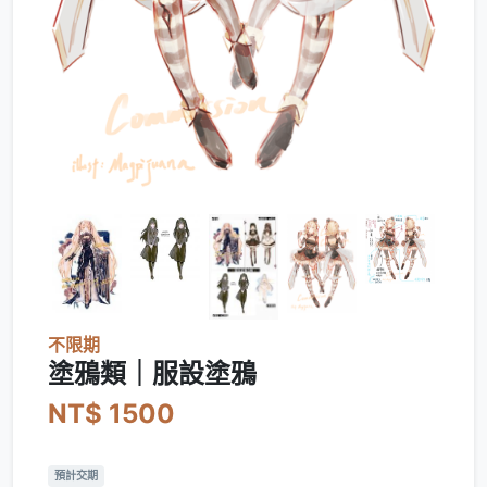
不限期
塗鴉類｜服設塗鴉
NT$ 1500
預計交期