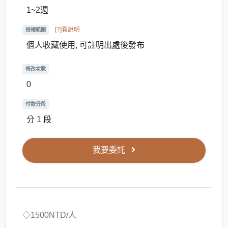
1~2週
[?]看說明
授權範圍
個人收藏使用, 可註明出處後發布
修改次數
0
付款分段
分 1 段
我要委託
◇1500NTD/人