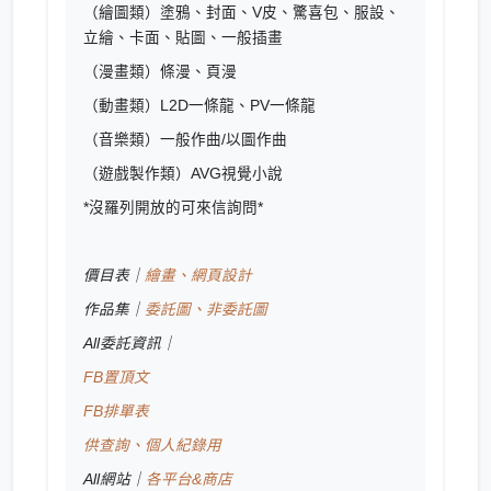
（繪圖類）塗鴉、封面、V皮、驚喜包、服設、
立繪、卡面、貼圖、一般插畫
（漫畫類）條漫、頁漫
（動畫類）L2D一條龍、PV一條龍
（音樂類）一般作曲/以圖作曲
（遊戲製作類）AVG視覺小說
*沒羅列開放的可來信詢問*
價目表｜
繪畫、網頁設計
作品集｜
委託圖、非委託圖
All委託資訊｜
FB置頂文
FB排單表
供查詢、個人紀錄用
All網站｜
各平台&商店