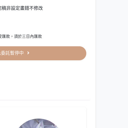
完稿非設定畫錯不修改
受匯款，須於三日內匯款
此委託暫停中