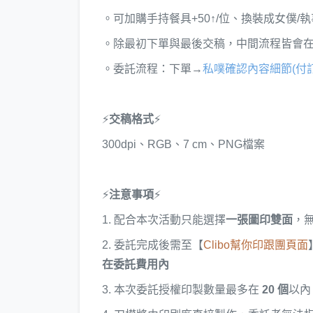
。可加購手持餐具+50↑/位、換裝成女僕/執事
。除最初下單與最後交稿，中間流程皆會
。委託流程：下單→
私噗確認內容細節(付訂
⚡
交稿格式
⚡
300dpi、RGB、7 cm、PNG檔案
⚡
注意事項
⚡
1. 配合本次活動只能選擇
一張圖印雙面
，
2. 委託完成後需至【
Clibo幫你印跟團頁面
在委託費用內
3. 本次委託授權印製數量最多在
20 個
以內