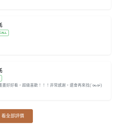
託
CALL
託
畫好好看，超級喜歡！！！非常感謝，還會再來找(ˊo̶̶̷ᴗo̶̶̷`)
看全部評價