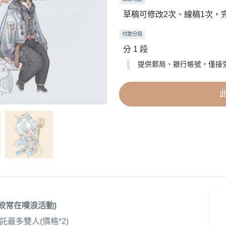
草稿可修改2次、線稿1次，
付款分段
分 1 段
提供郵局、銀行帳號，僅接
較常在噗浪活動)
託最多雙人(價格*2)