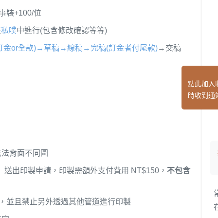
裝+100/位
在
私噗
中進行(包含修改確認等等)
金or全款)→草稿→線稿→完稿(訂金者付尾款)
→交稿
點此加入
時收到通
無法背面不同圖
】送出印製申請，印製需額外支付費用 NT$150，
不包含
，並且禁止另外透過其他管道進行印製