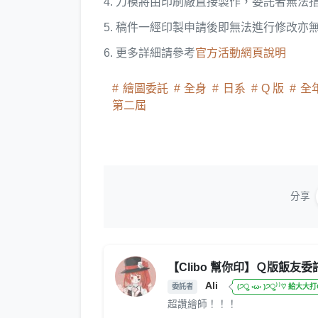
4. 刀模將由印刷廠直接製作，委託者無法
5. 稿件一經印製申請後即無法進行修改亦
6. 更多詳細請參考
官方活動網頁說明
繪圖委託
全身
日系
Q 版
全
第二屆
分享
【Clibo 幫你印】Ｑ版飯友委
Ali
委託者
(੭ु ›ω‹ )੭ु⁾⁾♡ 給大大打
超讚繪師！！！