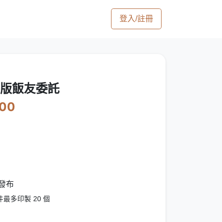
登入/註冊
】Ｑ版飯友委託
500
發布
最多印製 20 個