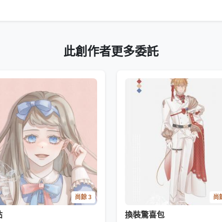
此創作者更多委託
尚餘 3
尚餘
貼
換裝驚喜包