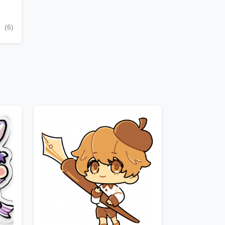
i
(6)