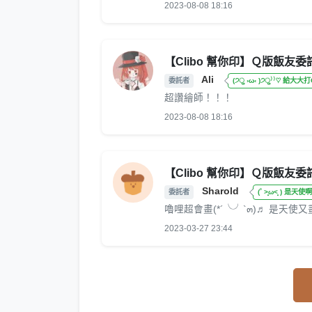
2023-08-08 18:16
【Clibo 幫你印】Ｑ版飯友委
Ali
委託者
(੭ु ›ω‹ )੭ु⁾⁾♡ 給大大打
超讚繪師！！！
2023-08-08 18:16
【Clibo 幫你印】Ｑ版飯友委
Sharold
委託者
(˚ ˃̣̣̥ω˂̣̣̥ ) 是天使啊
嚕哩超會畫(*´╰╯`๓)♬ 是天使又畫
2023-03-27 23:44