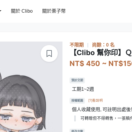
關於 Clibo
關於栗子幣
不限期
|
尚餘：0 名
【Clibo 幫你印
NT$ 450 ~ NT$1
預計交期
工期1~2週
[?]看說明
授權範圍
個人收藏使用, 可註明出處後
可轉贈但不得轉售，一張稿件
修改次數