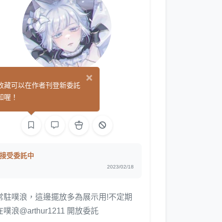
×
Ruri
收藏可以在作者刊登新委託
(6)
知喔！
繪圖
接受委託中
2023/02/18
常駐噗浪，這邊擺放多為展示用!不定期
在噗浪@arthur1211 開放委託