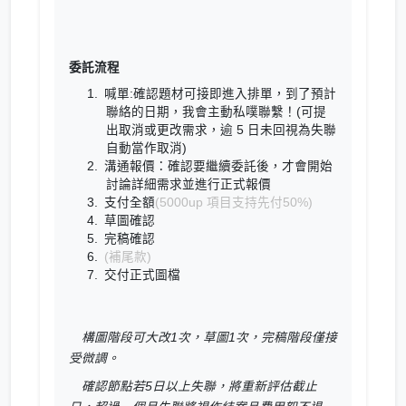
委託流程
喊單:確認題材可接即進入排單，到了預計
聯絡的日期，我會主動私噗聯繫！(可提
出取消或更改需求，逾 5 日未回視為失聯
自動當作取消)
溝通報價：確認要繼續委託後，才會開始
討論詳細需求並進行正式報價
支付全額
(5000up 項目支持先付50%)
草圖確認
完稿確認
(補尾款)
交付正式圖檔
構圖階段可大改1次，草圖1次，完稿階段僅接
受微調。
確認節點若5日以上失聯，將重新評估截止