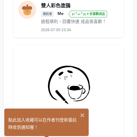
雙人彩色塗鴉
Me
委託者
(n╹ω╹)η ♥ 好喜歡成品
過程順利，回覆快速 成品很喜歡！
2026-07-05 23:34
×
yookat
點此加入收藏可以在作者刊登新委託
(2)
時收到通知喔！
繪圖