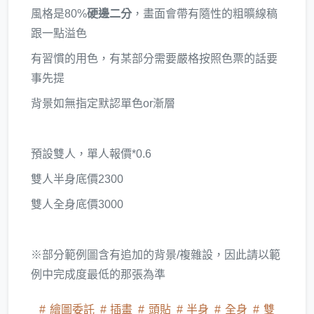
風格是80%
硬邊二分
，畫面會帶有隨性的粗曠線稿
跟一點溢色
有習慣的用色，有某部分需要嚴格按照色票的話要
事先提
背景如無指定默認單色or漸層
預設雙人，單人報價*0.6
雙人半身底價2300
雙人全身底價3000
※部分範例圖含有追加的背景/複雜設，因此請以範
例中完成度最低的那張為準
繪圖委託
插畫
頭貼
半身
全身
雙