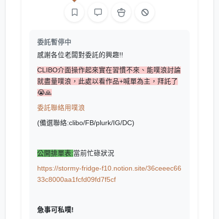
委託暫停中
感謝各位老闆對委託的興趣!!
CLIBO介面操作起來實在習慣不來、能噗浪討論
就盡量噗浪，此處以看作品+喊單為主，拜託了
😭🙏
委託聯絡用噗浪
(備選聯絡:clibo/FB/plurk/IG/DC)
公開排單表:
當前忙碌狀況
https://stormy-fridge-f10.notion.site/36ceeec66
33c8000aa1fcfd09fd7f5cf
急事可私噗!