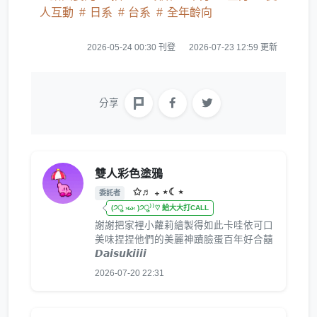
人互動
日系
台系
全年齡向
2026-05-24 00:30 刊登
2026-07-23 12:59 更新
分享
雙人彩色塗鴉
✩♬ ₊ ⋆☾⋆
委託者
(੭ु ›ω‹ )੭ु⁾⁾♡ 給大大打CALL
謝謝把家裡小蘿莉繪製得如此卡哇依可口
美味捏捏他們的美麗神蹟臉蛋百年好合囍
𝘿𝙖𝙞𝙨𝙪𝙠𝙞𝙞𝙞𝙞
2026-07-20 22:31