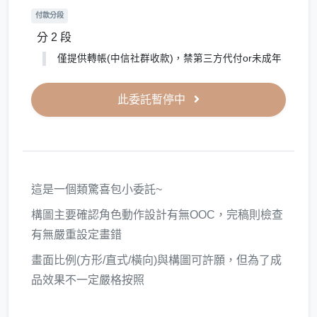
付款分段
分 2 段
僅提供轉帳(中信社群收款)，禁第三方代付or未成年
此委託暫停中
這是一個類驚喜包小委託~
構圖主要確認角色動作設計有無OOC，完稿則檢查
有無嚴重設定畫錯
畫面比例(方形/直式/橫向)與構圖可許願，但為了成
品效果不一定嚴格按照