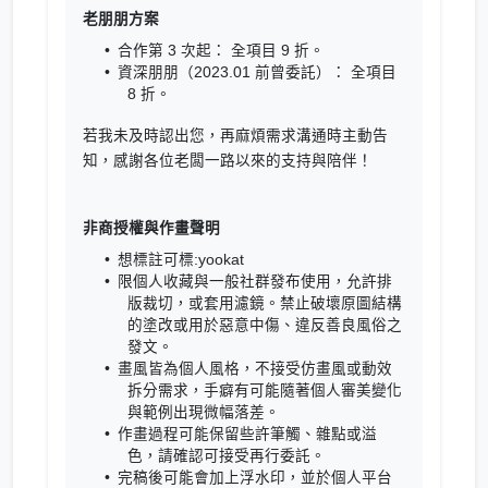
老朋朋方案
合作第 3 次起： 全項目 9 折。
資深朋朋（2023.01 前曾委託）： 全項目
8 折。
若我未及時認出您，再麻煩需求溝通時主動告
知，感謝各位老闆一路以來的支持與陪伴！
非商授權與作畫聲明
想標註可標:yookat
限個人收藏與一般社群發布使用，允許排
版裁切，或套用濾鏡。禁止破壞原圖結構
的塗改或用於惡意中傷、違反善良風俗之
發文。
畫風皆為個人風格，不接受仿畫風或動效
拆分需求，手癖有可能隨著個人審美變化
與範例出現微幅落差。
作畫過程可能保留些許筆觸、雜點或溢
色，請確認可接受再行委託。
完稿後可能會加上浮水印，並於個人平台