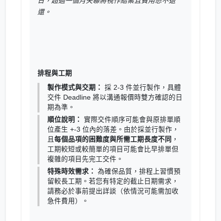
日，超過一個月失聯將視作結案且費用恕不退
還。
排程與工期
製作模式與交期：
採 2-3 件並行製作，具體
交件 Deadline 將以溝通報價時雙方確認的日
期為準。
順位說明：
實際交件順序可能會與原排單順
位產生 +-3 位內的落差。由於採並行製作，
且
每個品項的困難度與所需工期長度不同
，
工期較短或較簡單的項目可能會比早排單但
複雜的項目先完工交件。
特殊時效需求：
為確保品質，排程上習慣預
留較長工期。若您有特定的截止日期需求，
請務必於事前提出詳談（依情況可能需加收
急件費用）。