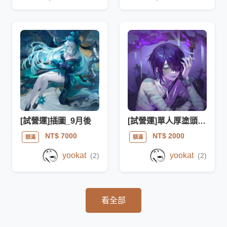
[試營運]插圖_9月後
[試營運]單人厚塗頭貼/半身
NT$ 7000
NT$ 2000
額滿
額滿
yookat
yookat
(2)
(2)
看全部