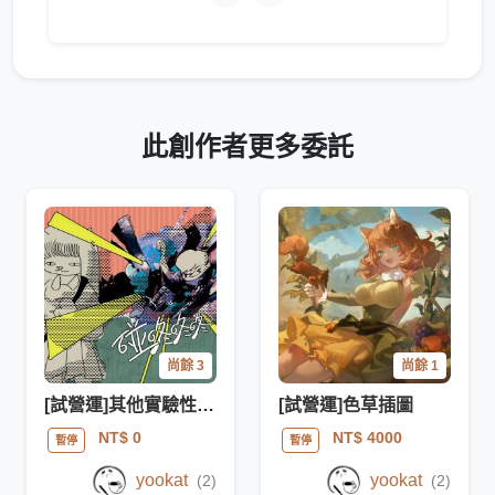
此創作者更多委託
尚餘 3
尚餘 1
[試營運]其他實驗性項目
[試營運]色草插圖
NT$ 0
NT$ 4000
暫停
暫停
yookat
yookat
(2)
(2)