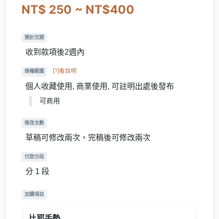
NT$ 250 ~ NT$400
預計交期
收到款項後2週內
[?]看說明
授權範圍
個人收藏使用, 商業使用, 可註明出處後發布
可商用
修改次數
草稿可修改兩次，完稿後可修改兩次
付款分段
分 1 段
加購項目
比耶手勢