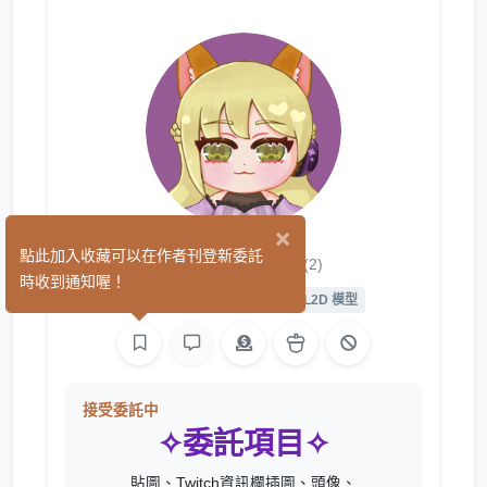
×
紫色隊員
點此加入收藏可以在作者刊登新委託
(2)
時收到通知喔！
手作
繪圖
L2D 繪圖
L2D 模型
接受委託中
✧委託項目✧
貼圖、Twitch資訊欄插圖、頭像、