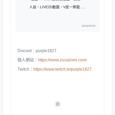
人設、LIVE2D動圖、V皮一條龍......
2024/03/10
Discord：purple1827
個人網站：
https://www.zizuijinmi.com/
Twitch：
https://www.twitch.tv/purple1827