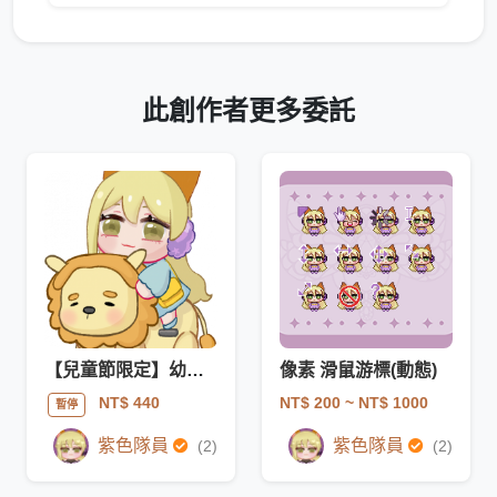
此創作者更多委託
【兒童節限定】幼幼模板
像素 滑鼠游標(動態)
NT$ 200
~ NT$ 1000
NT$ 440
暫停
紫色隊員
紫色隊員
(2)
(2)