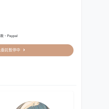
、Paypal
此委託暫停中