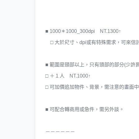
■ 1000＊1000_300dpi NT.1300↑
□ 大於尺寸、dpi或有特殊需求，可來信
■ 範圍是頸部以上，只有頭部的部分(少許肩
□ ＋１人 NT.1000↑
□ 可加價追加物件、背景，需注意的畫面
■ 可配合轉商用或急件，需另外談。
－－－－－－