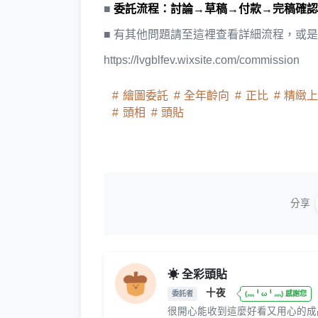
■
委託流程：討論→草稿→付款→完稿確認
■ 有其他問題請至這裡查看詳細流程，或
https://lvgblfev.wixsite.com/commission
繪圖委託
全年齡向
正比
精緻
頭相
頭貼
分享
☀ 全彩頭貼
十夜
委託者
(灬╹ω╹灬) 感謝您
很開心能收到這麼好看又用心的成