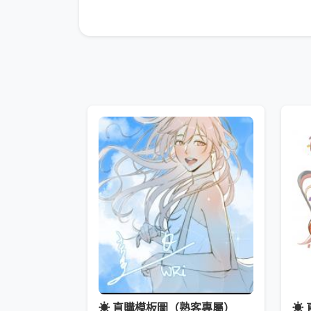
☀ 直購模板圖（熟客專屬）
☀