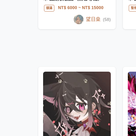
NT$ 6000
~ NT$ 15000
額滿
暫
望日桒
(58)