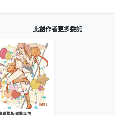
此創作者更多委託
尚餘 1
 直購模板圖驚喜包