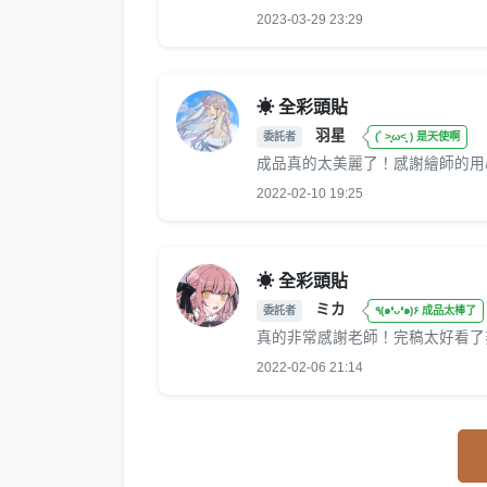
2023-03-29 23:29
☀ 全彩頭貼
羽星
委託者
(˚ ˃̣̣̥ω˂̣̣̥ ) 是天使啊
成品真的太美麗了！感謝繪師的用
2022-02-10 19:25
☀ 全彩頭貼
ミカ
委託者
٩(๑❛ᴗ❛๑)۶ 成品太棒了
真的非常感謝老師！完稿太好看了非
2022-02-06 21:14