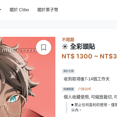
關於 Clibo
關於栗子幣
不限期
☀ 全彩頭貼
NT$ 1300 ~ NT$
預計交期
收到款項後7-14個工作天
[?]看說明
授權範圍
個人收藏使用, 可縮放裁切,
■ 禁止任何盈利的使用，僅
以內。