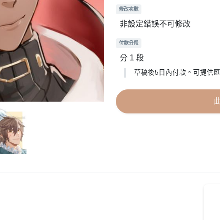
修改次數
非設定錯誤不可修改
付款分段
分 1 段
草稿後5日內付款。可提供匯款