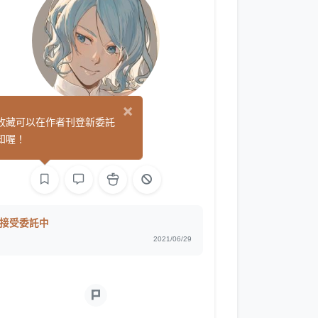
×
望日桒
收藏可以在作者刊登新委託
(58)
知喔！
繪圖
接受委託中
2021/06/29