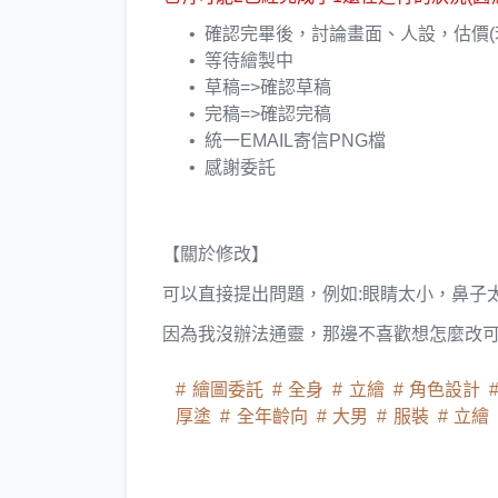
確認完畢後，討論畫面、人設，估價(若
等待繪製中
草稿=>確認草稿
完稿=>確認完稿
統一EMAIL寄信PNG檔
感謝委託
【關於修改】
可以直接提出問題，例如:眼睛太小，鼻子
因為我沒辦法通靈，那邊不喜歡想怎麼改可以
繪圖委託
全身
立繪
角色設計
厚塗
全年齡向
大男
服裝
立繪