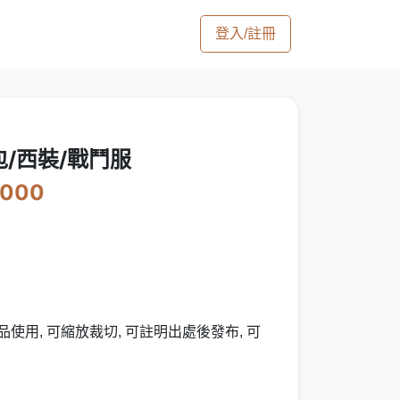
登入/註冊
包/西裝/戰鬥服
3000
使用, 可縮放裁切, 可註明出處後發布, 可