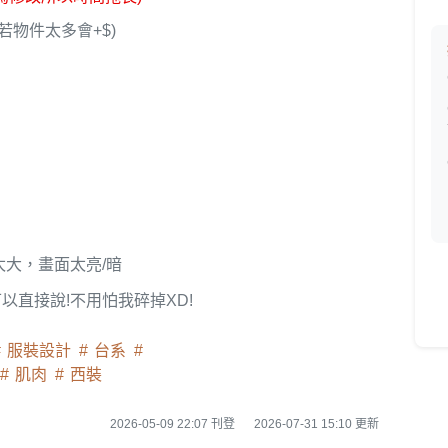
物件太多會+$)
太大，畫面太亮/暗
直接說!不用怕我碎掉XD!
服裝設計
台系
肌肉
西裝
2026-05-09 22:07 刊登
2026-07-31 15:10 更新