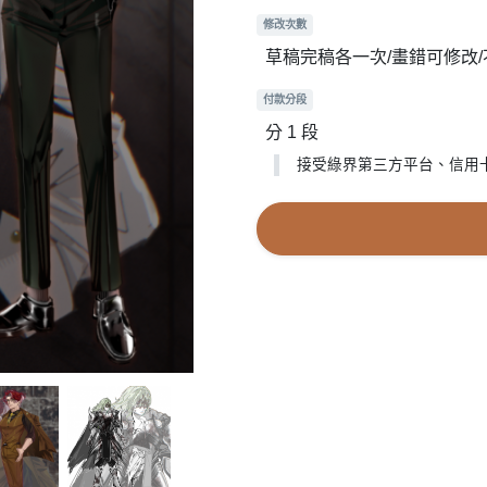
修改次數
草稿完稿各一次/畫錯可修改
付款分段
分 1 段
接受綠界第三方平台、信用卡(一