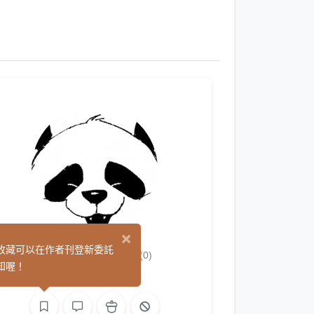
×
熊小白/AYO
收藏可以在作者刊登新委託
(0)
知喔！
繪圖