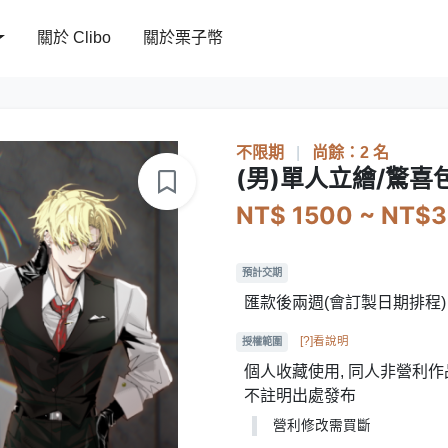
關於 Clibo
關於栗子幣
不限期
|
尚餘：2 名
(男)單人立繪/驚喜
NT$ 1500 ~ NT$
預計交期
匯款後兩週(會訂製日期排程)
[?]看說明
授權範圍
個人收藏使用, 同人非營利作品
不註明出處發布
營利修改需買斷