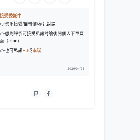
接受委託中
👉佛系接委/自帶價/私訊討論
👉想刷評價可接受私訊討論後開個人下單頁
面（clibo)
👉也可私訊
FB
或
本噗
2026/04/28