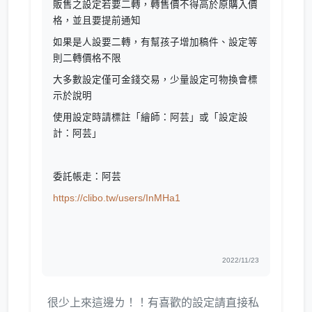
販售之設定若要二轉，轉售價不得高於原購入價
格，並且要提前通知
如果是人設要二轉，有幫孩子增加稿件、設定等
則二轉價格不限
大多數設定僅可金錢交易，少量設定可物換會標
示於說明
使用設定時請標註「繪師：阿芸」或「設定設
計：阿芸」
委託帳走：阿芸
https://clibo.tw/users/InMHa1
2022/11/23
很少上來這邊ㄌ！！有喜歡的設定請直接私