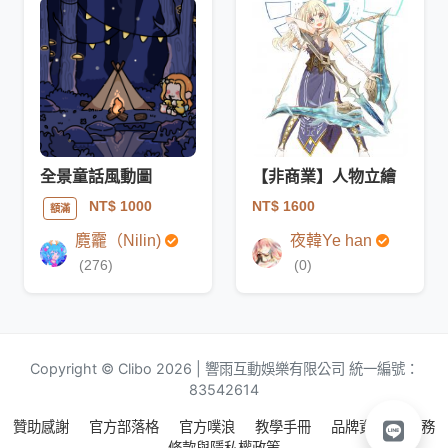
全景童話風動圖
【非商業】人物立繪
NT$ 1600
NT$ 1000
額滿
麑龗（Nilin)
夜韓Ye han
(276)
(0)
Copyright © Clibo 2026 | 響雨互動娛樂有限公司 統一編號：
83542614
贊助感謝
官方部落格
官方噗浪
教學手冊
品牌資源
服務
條款與隱私權政策