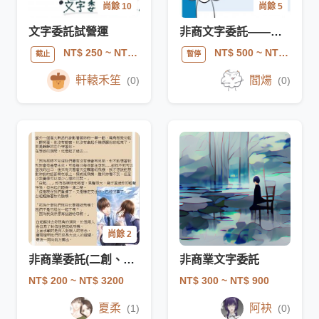
尚餘 10
尚餘 5
文字委託試營運
非商文字委託——全年齡向
NT$ 250
~ NT$ 8000
NT$ 500
~ NT$ 1250
截止
暫停
軒轅禾笙
閻煬
(0)
(0)
尚餘 2
非商業委託(二創、夢向)
非商業文字委託
NT$ 200
~ NT$ 3200
NT$ 300
~ NT$ 900
夏柔
阿袂
(1)
(0)