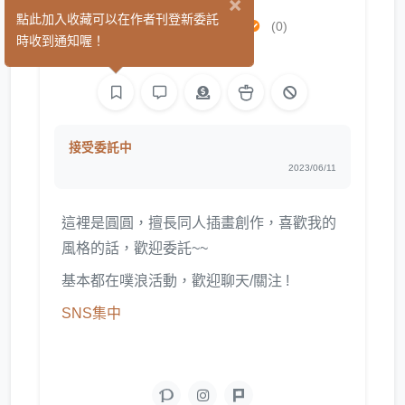
×
圓阿圓circle
點此加入收藏可以在作者刊登新委託
(0)
時收到通知喔！
平面設計
繪圖
接受委託中
2023/06/11
這裡是圓圓，擅長同人插畫創作，喜歡我的
風格的話，歡迎委託~~
基本都在噗浪活動，歡迎聊天/關注 !
SNS集中