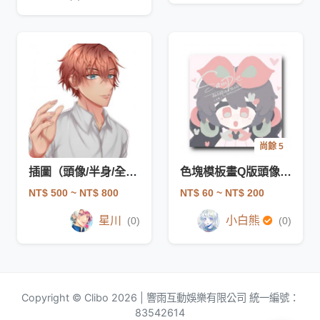
尚餘 5
插圖（頭像/半身/全身）
色塊模板畫Q版頭像-橘牌模板
NT$ 500
~ NT$ 800
NT$ 60
~ NT$ 200
星川
小白熊
(0)
(0)
Copyright © Clibo 2026 | 響雨互動娛樂有限公司 統一編號：
83542614