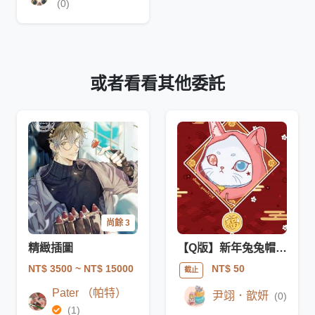
(0)
或者看看其他委託
尚餘 3
精緻插圖
【Q版】新年兔兔帽模板
NT$ 3500
~ NT$ 15000
NT$ 50
截止
Pater （帕特）
尹翊．歆妍
(0)
(1)