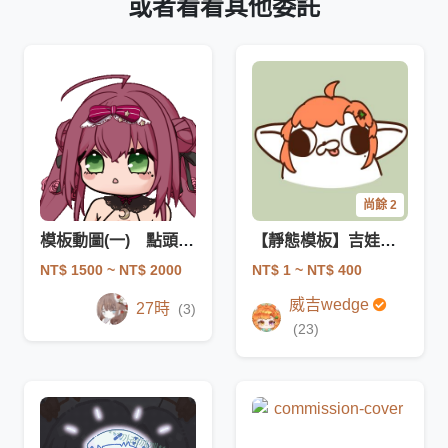
或者看看其他委託
尚餘 2
模板動圖(一) 點頭 一個人設帶多同系列有折扣
【靜態模板】吉娃娃塗鴉模板
NT$ 1500
~ NT$ 2000
NT$ 1
~ NT$ 400
威吉wedge
27時
(3)
(23)