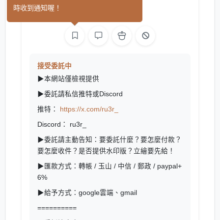
(0)
時收到通知喔！
繪圖
L2D 繪圖
接受委託中
▶本網站僅檢視提供
▶委託請私信推特或Discord
推特：
https://x.com/ru3r_
Discord： ru3r_
▶委託請主動告知：要委託什麼？要怎麼付款？
要怎麼收件？
是否提供水印版？
立繪要先給！
▶匯款方式：轉帳 / 玉山 / 中信 / 郵政 / paypal+
6%
▶給予方式：google雲端、gmail
==========