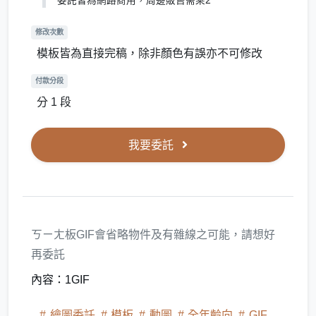
委託皆為網路商用，周邊販售需乘2
修改次數
模板皆為直接完稿，除非顏色有誤亦不可修改
付款分段
分 1 段
我要委託
ㄎㄧㄤ板GIF會省略物件及有雜線之可能，請想好
再委託
內容：1GIF
繪圖委託
模板
動圖
全年齡向
GIF