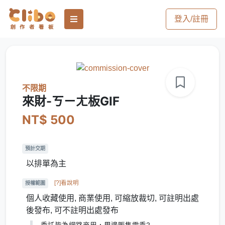
登入/註冊
不限期
來財-ㄎㄧㄤ板GIF
NT$ 500
預計交期
以排單為主
[?]看說明
授權範圍
個人收藏使用, 商業使用, 可縮放裁切, 可註明出處
後發布, 可不註明出處發布