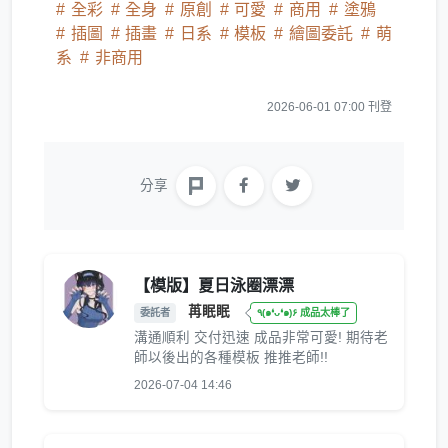
全彩
全身
原創
可愛
商用
塗鴉
插圖
插畫
日系
模板
繪圖委託
萌
系
非商用
2026-06-01 07:00 刊登
分享
【模版】夏日泳圈漂漂
苒眠眠
委託者
٩(๑❛ᴗ❛๑)۶ 成品太棒了
溝通順利 交付迅速 成品非常可愛! 期待老
師以後出的各種模板 推推老師!!
2026-07-04 14:46