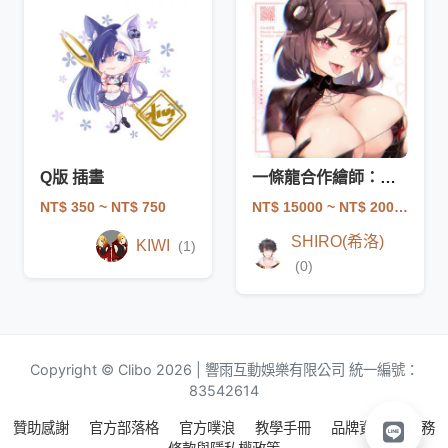
Q版 插畫
一條龍合作繪師：鍋子魚老師
NT$ 350
~ NT$ 750
NT$ 15000
~ NT$ 20000
SHIRO(希洛)
KIWI
(1)
(0)
Copyright © Clibo 2026 | 響雨互動娛樂有限公司 統一編號：
83542614
贊助感謝
官方部落格
官方噗浪
教學手冊
品牌資源
服務