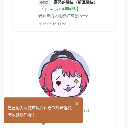
憂愁的橘貓（折耳橘貓）
委託者
(n╹ω╹)η ♥ 好喜歡成品
老師畫的人物都好可愛(o^^o)
2026-06-16 17:58
×
紅酒牛肉燉飯
點此加入收藏可以在作者刊登新委託
(8)
時收到通知喔！
繪圖