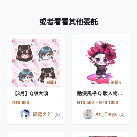
或者看看其他委託
尚餘 1
尚餘 5
【3月】Q版大頭
動漫風格 Q 版人物設計
NT$ 800
NT$ 500
~ NT$ 1000
蒼龍えど
An_Freya
(2)
(0)