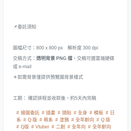
📌委託須知
圖檔尺寸：800 x 800 px 解析度 300 dpi
交稿方式：
透明背景 PNG 檔
，交稿可選雲端硬碟
或 e-mail
＊如需背景僅提供預覽圖背景樣式
工期： 確認排程並收款後，約5天內完稿
繪圖委託
插畫
頭貼
全身
模板
日
系
Q 版
萌系
塗鴉
全年齡向
Q 版
Q版
Vtuber
二創
全年向
全年齡向