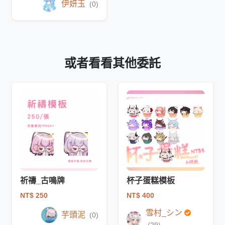
伊妍玉
(0)
或者看看其他委託
祈禱_古鳴牌
杯子蛋糕模板
NT$ 250
NT$ 400
雪村_シン
芋頭泥
(0)