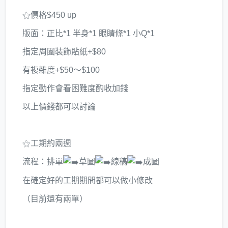
⚝價格$450 up
版面：正比*1 半身*1 眼睛條*1 小Q*1
指定周圍裝飾貼紙+$80
有複雜度+$50～$100
指定動作會看困難度酌收加錢
以上價錢都可以討論
⚝工期約兩週
流程：排單
草圖
線稿
成圖
在確定好的工期期間都可以做小修改
（目前還有兩單）