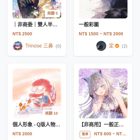
尚餘 5
｜非商委｜雙人半身＋背景精緻插畫
一般彩圖
NT$ 2500
NT$ 1500
~ NT$ 2000
Trinose 三鼻
定
(0)
(2)
尚餘 10
個人形象 - Q版人物插畫
【非商用】一般正比委託
NT$ 2000
NT$ 600
~ NT$ 2000
暫停