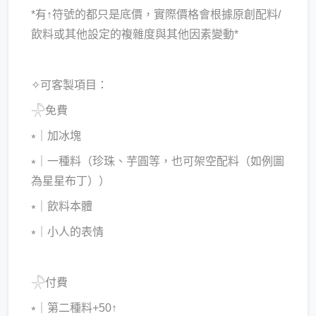
*有↑符號的都只是底價，實際價格會根據原創配料/
飲料或其他設定的複雜度與其他因素變動*
✧可客製項目：
𓇻免費
⭒｜加冰塊
⭒｜一種料（珍珠、芋圓等，也可架空配料（如例圖
為星星布丁））
⭒｜飲料本體
⭒｜小人的表情
𓇻付費
⭒｜第二種料+50↑