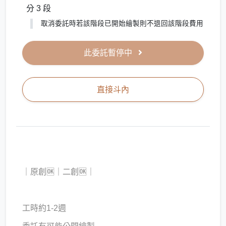
分 3 段
取消委託時若該階段已開始繪製則不退回該階段費用
此委託暫停中
直接斗內
｜原創🆗｜二創🆗｜
工時約1-2週