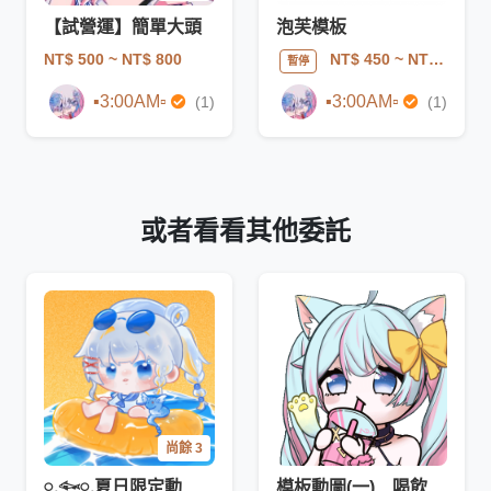
【試營運】簡單大頭
泡芙模板
NT$ 500
~ NT$ 800
NT$ 450
~ NT$ 550
暫停
▪︎3:00AM▫︎
▪︎3:00AM▫︎
(1)
(1)
或者看看其他委託
尚餘 3
𓏸𓈒𓆜𓏸𓈒夏日限定動態泳圈模板𓏸𓈒𓆜𓏸𓈒
模板動圖(一) 喝飲料 一個人設帶多同系列有折扣