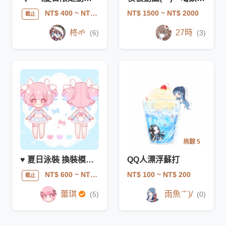
NT$ 1500
~ NT$ 2000
NT$ 400
~ NT$ 700
截止
柊🌱
27時
(6)
(3)
尚餘 5
♥ 夏日泳裝 換裝模板驚喜包 ♥
QQ人漂浮蘇打
NT$ 100
~ NT$ 200
NT$ 600
~ NT$ 1200
截止
蕾琪
雨魚ˊˇˋ)/
(5)
(0)