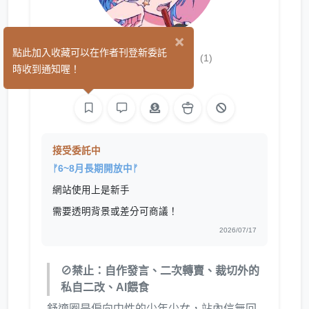
×
▪︎3:00AM▫︎
點此加入收藏可以在作者刊登新委託
(1)
時收到通知喔！
繪圖
接受委託中
ᚠ6~8月長期開放中ᚠ
網站使用上是新手
需要透明背景或差分可商議！
2026/07/17
⊘禁止：自作發言、二次轉賣、裁切外的
私自二改、AI餵食
舒適圈是偏向中性的少年少女，站內信無回