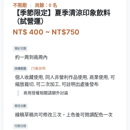
不限期
|
尚餘：0 名
【季節限定】夏季清涼印象飲料
（試營運）
NT$ 400 ~ NT$750
預計交期
約一周到兩周內
[?]看說明
授權範圍
個人收藏使用, 同人非營利作品使用, 商業使用, 可
縮放裁切, 可二次加工, 可註明出處後發布
商用授權相關請額外討論
修改次數
線稿草稿共可修改三次，上色後可微調配色一次
付款分段