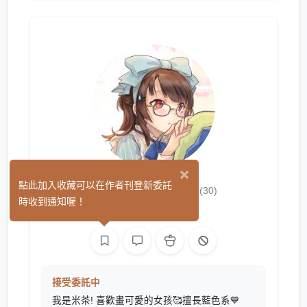
×
米 ちゃ(米茶)
點此加入收藏可以在作者刊登新委託
(30)
時收到通知喔！
繪圖
接受委託中
我是米茶! 喜歡畫可愛的女孩🥰擅長藍色系💙