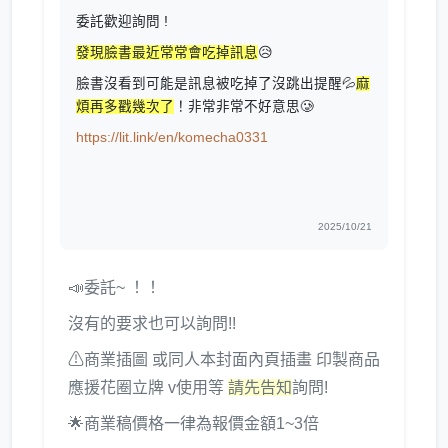
委託歡迎詢問 !
發現臉書最近常常會吃掉訊息
😥
臉書沒看到可能是訊息被吃掉了沒跳出提醒💦
麻
煩再多戳幾次了
！非常非常不好意思🥲
https://lit.link/en/komecha0331
2025/10/21
📣委託~ ！！
沒有的要求也可以詢問!!
⚠商業插圖 或同人本封面內頁插畫 印製商品
應援花圈立牌 v使用等
請先告知
詢問!
🌟商業稿價格一律為報價金額1~3倍