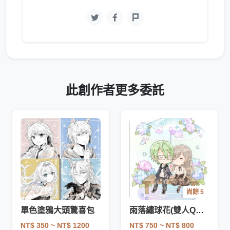
此創作者更多委託
尚餘 5
單色塗鴉大頭驚喜包
雨落繡球花(雙人Q版模板委託)
NT$ 350
~ NT$ 1200
NT$ 750
~ NT$ 800