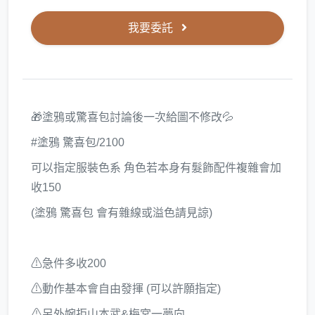
我要委託
🎁塗鴉或驚喜包討論後一次給圖不修改💦
#塗鴉 驚喜包/2100
可以指定服裝色系 角色若本身有髮飾配件複雜會加
收150
(塗鴉 驚喜包 會有雜線或溢色請見諒)
⚠急件多收200
⚠動作基本會自由發揮 (可以許願指定)
⚠另外婉拒山本武&梅宮一夢向