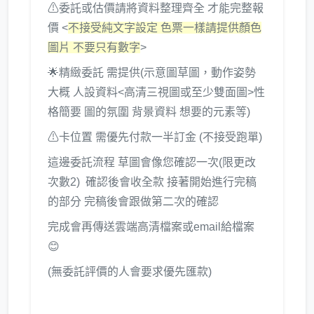
⚠委託或估價請將資料整理齊全 才能完整報
價 <
不接受純文字設定 色票一樣請提供顏色
圖片 不要只有數字
>
🌟精緻委託 需提供(示意圖草圖，動作姿勢
大概 人設資料<高清三視圖或至少雙面圖>性
格簡要 圖的氛圍 背景資料 想要的元素等)
⚠卡位置 需優先付款一半訂金 (不接受跑單)
這邊委託流程 草圖會像您確認一次(限更改
次數2) 確認後會收全款 接著開始進行完稿
的部分 完稿後會跟做第二次的確認
完成會再傳送雲端高清檔案或email給檔案
😊
(無委託評價的人會要求優先匯款)