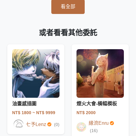
看全部
或者看看其他委託
油畫感插圖
煙火大會-橫幅模板
NT$ 1800
~ NT$ 9999
NT$ 2000
縁流Enru
七予Lenz
(0)
(16)