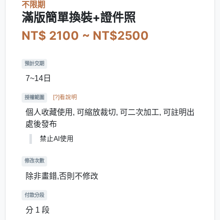
不限期
滿版簡單換裝+證件照
NT$ 2100 ~ NT$2500
預計交期
7~14日
[?]看說明
授權範圍
個人收藏使用, 可縮放裁切, 可二次加工, 可註明出
處後發布
禁止AI使用
修改次數
除非畫錯,否則不修改
付款分段
分 1 段