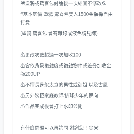
🎁塗鴉或驚喜包討論後一次給圖不修改💦
#基本底價 塗鴉 驚喜包雙人1500金額採自由
打賞
(塗鴉 驚喜包 會有雜線或液色請見諒)
⚠更改次數超過一次加收100
⚠會依背景複雜度或複雜物件或差分加收金
額200UP
⚠不擅長骨架太寬的男性或御姐 以及古風
⚠另外婉拒家庭教師/排球少年的夢向
⚠作品完成後會打上水印公開
有什麼問題可以再詢問 謝謝您！😊💓