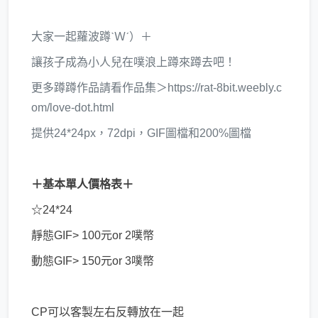
大家一起蘿波蹲ˋＷˊ）＋
讓孩子成為小人兒在噗浪上蹲來蹲去吧！
更多蹲蹲作品請看作品集＞https://rat-8bit.weebly.c
om/love-dot.html
提供24*24px，72dpi，GIF圖檔和200%圖檔
＋基本單人價格表＋
☆24*24
靜態GIF> 100元or 2噗幣
動態GIF> 150元or 3噗幣
CP可以客製左右反轉放在一起