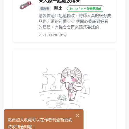
★大家一起蘿波蹲★
咪比
委託者
(n╹ω╹)η ♥ 好喜歡成品
繪製快速且迅速修改，繪師人真的很好成
品也非常的可愛♡♡ 很開心委託到好看
的點點，有機會會再來跟您委託的！
2021-09-28 10:57
×
Rat@
點此加入收藏可以在作者刊登新委託
(2)
時收到通知喔！