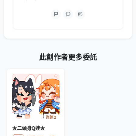
此創作者更多委託
尚餘 2
★二頭身Q娃★