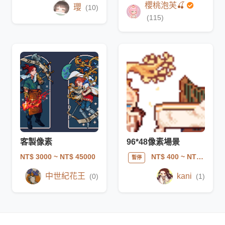
櫻桃泡芙🍒
瓔
(10)
(115)
客製像素
96*48像素場景
NT$ 3000
~ NT$ 45000
NT$ 400
~ NT$ 1000
暫停
中世紀花王
kani
(0)
(1)