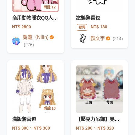
尚餘 12
商用動物睡衣QQ人V皮（與無味咖啡老師合作委託）
塗鴉驚喜包
NT$ 2800
NT$ 180
額滿
麑龗（Nilin)
顏文字
(214)
(276)
尚餘 10
滿版驚喜包
【壓克力吊飾】晃尾巴（可送印製一條龍）
NT$ 300
~ NT$ 300
NT$ 200
~ NT$ 320