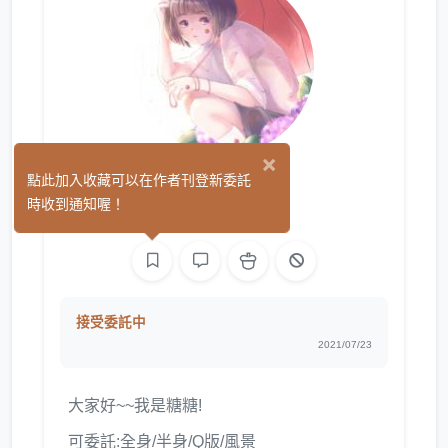
×
ZOEE
點此加入收藏可以在作者刊登新委託
(0)
時收到通知喔！
平面設計
繪圖
接受委託中
2021/07/23
大家好~~我是糖糖!
可委託:全身/半身/Q版/風景