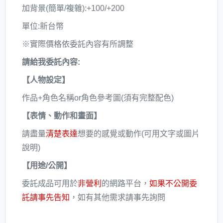
加背景(簡單/複雜):+100/+200
單位:新台幣
※實際價格依委託內容有所調整
請給我委託內容:
【人物設定】
作品+角色名稱or角色參考圖(須有完整配色)
【表情、動作和畫面】
請盡量
清楚表達
想要的感覺或動作(可用文字或圖片
說明)
【用途/公開】
委託成品可用於
非營利
的網路平台，
如果不公開委
託請事先告知
，如有其他需求請事先詢問