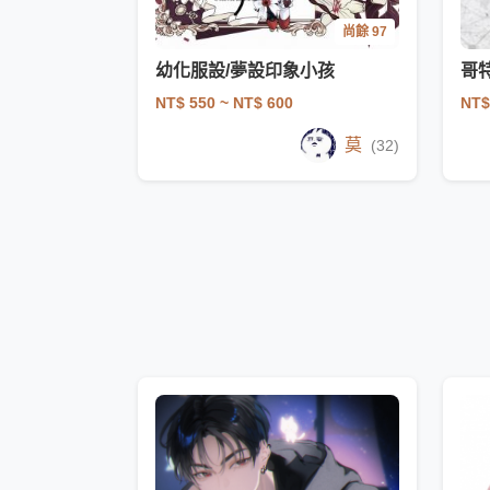
尚餘 97
幼化服設/夢設印象小孩
哥特
NT$ 550
~ NT$ 600
NT$
莫
(32)