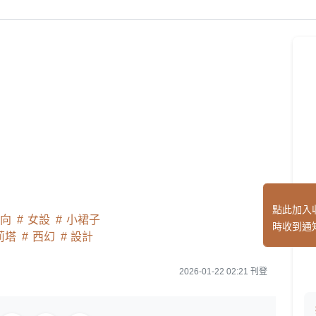
點此加入
齡向
女設
小裙子
時收到通
莉塔
西幻
設計
2026-01-22 02:21 刊登