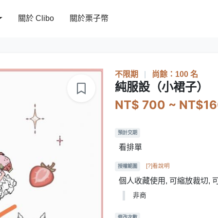
關於 Clibo
關於栗子幣
不限期
|
尚餘：100 名
純服設（小裙子）
NT$ 700 ~ NT$1
預計交期
看排單
[?]看說明
授權範圍
個人收藏使用, 可縮放裁切, 
非商
修改次數