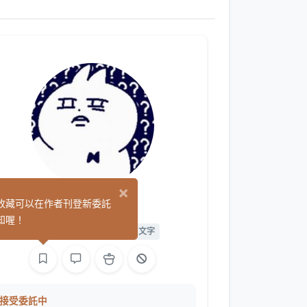
×
莫
收藏可以在作者刊登新委託
(32)
知喔！
平面設計
手作
繪圖
文字
接受委託中