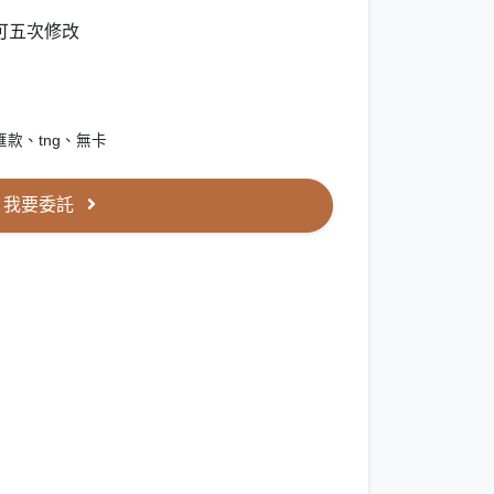
可五次修改
款、tng、無卡
我要委託