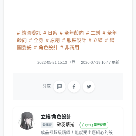
繪圖委託
日系
全年齡向
二創
全年
齡向
全身
原創
服裝設計
立繪
繪
圖委託
角色設計
非商用
2022-05-21 15:13 刊登
2026-07-19 10:47 更新
分享
立繪/角色設計
碎羽落光
委託者
(˚ ˃̣̣̥ω˂̣̣̥ ) 是天使啊
成品都超級精緻！能感受出您細心的設