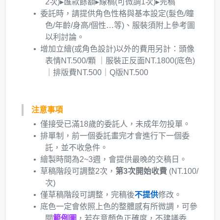
2次)▸匯款餘額▸線稿(可微調1次)▸完稿
委託時，請提供角色性格與基本設定(髮色/瞳
色/年齡/身高/個性…等)、服裝須附上參考圖
以利討論。
增加立繪(或角色設計)以外的費用另計：頭像
表情NT.500/顆 ｜服裝正反面NT.1800(底色)
｜排版費NT.500｜Q版NT.500
注意事項
僅接受已滿18歲的委託人，未成年勿投單。
排單制，前一個委託畫完才會進行下一個委
託，並不收急件。
繪製時間為2~3週，會提供最晚的交稿日。
草稿階段可調整2次，
第3次開始收費
(NT.100/
次)
僅草稿階段可調整，完稿後
不提供
修改。
底色一定會依照上色的整體感有所微調，可參
閱
範例圖
，若在意顏色正確度，不建議委