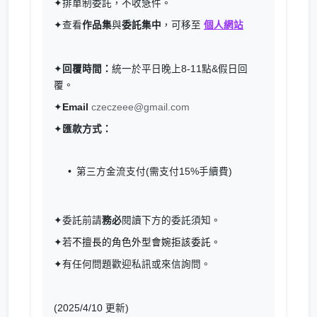
✦排單制委託，不收急件
。
✦查看
作品集
與
委託集中
，可移至
個人網站
✦
回覆時間：
統一於平日晚上8-11點&假日回
覆
。
✦
Email
czeczeee@gmail.com
✦
匯款方式：
第三方金流支付(需支付15%手續費)
✦委託前請
務必
閱讀下方的委託須知
。
✦若
不擅長的角色外型會婉拒該委託。
✦有任何問題歡迎私訊或來信詢問。
(2025/4/10 更新)