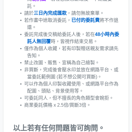
託。
請於
三日內完成匯款
，請勿無故棄單。
若作畫中途取消委託，
已付的委託費
將不作退
還。
委託完成後交稿給委託人後，若在
48小時內委
託人無回覆
時，皆視作結束交易。
僅作為個人收藏，若有印製贈送親友需求請先
告知。
禁止改圖、販售、宣稱為自己繪製。
非買斷，完成後會壓水印並放在網路平台、或
當委託範例圖 (若不想公開可買斷)。
可以作為個人印製收藏使用、或網路平台作為
配圖、頭貼、背景使用等。
可委託同人，但不擅長的角色類型會婉拒。
商業委託價格 x 2.5倍/買斷3倍。
以上若有任何問題皆可詢問。