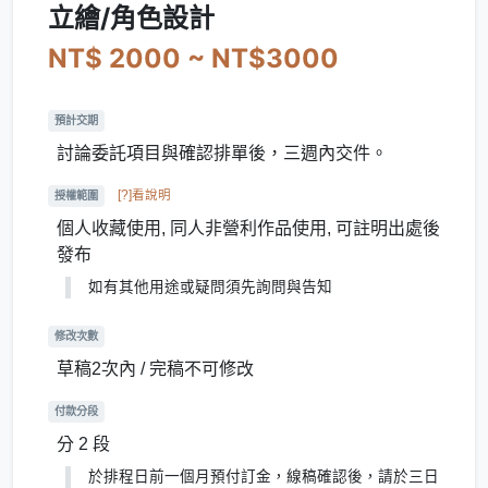
立繪/角色設計
NT$ 2000 ~ NT$3000
預計交期
討論委託項目與確認排單後，三週內交件。
[?]看說明
授權範圍
個人收藏使用, 同人非營利作品使用, 可註明出處後
發布
如有其他用途或疑問須先詢問與告知
修改次數
草稿2次內 / 完稿不可修改
付款分段
分 2 段
於排程日前一個月預付訂金，線稿確認後，請於三日