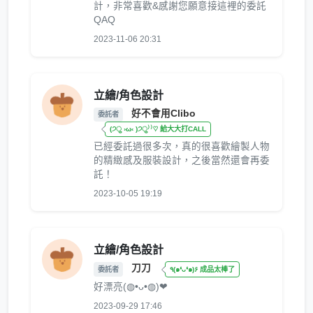
計，非常喜歡&感謝您願意接這裡的委託
QAQ
2023-11-06 20:31
立繪/角色設計
好不會用Clibo
委託者
(੭ु ›ω‹ )੭ु⁾⁾♡ 給大大打CALL
已經委託過很多次，真的很喜歡繪製人物
的精緻感及服裝設計，之後當然還會再委
託！
2023-10-05 19:19
立繪/角色設計
刀刀
委託者
٩(๑❛ᴗ❛๑)۶ 成品太棒了
好漂亮(⁠◍⁠•⁠ᴗ⁠•⁠◍⁠)⁠❤
2023-09-29 17:46