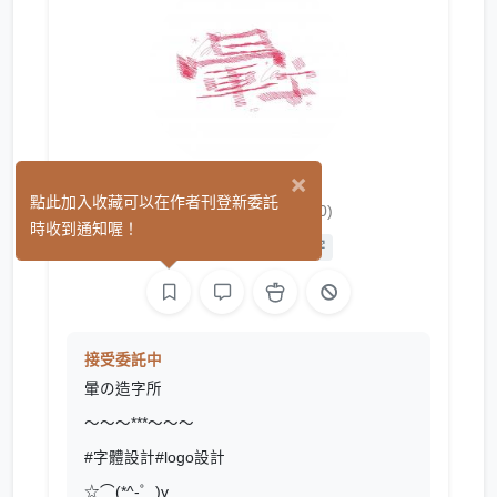
×
日ㄇ車ㄇ子
點此加入收藏可以在作者刊登新委託
(0)
時收到通知喔！
平面設計
繪圖
文字
接受委託中
暈の造字所
～～～***～～～
#字體設計#logo設計
☆⌒(*^-゜)v