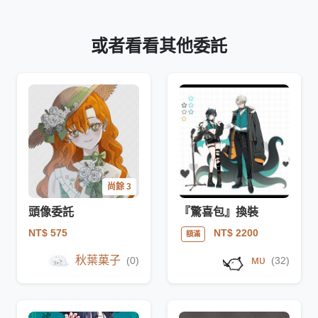
或者看看其他委託
尚餘 3
頭像委託
『驚喜包』換裝
NT$ 575
NT$ 2200
額滿
秋葉菓子
ᴍᴜ
(0)
(32)