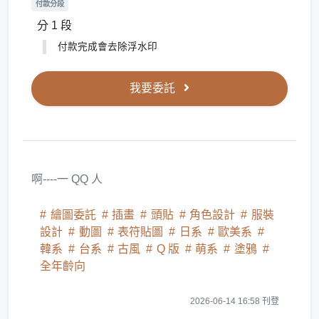
付款分段
分 1 段
付款完成會去除浮水印
我要委託
啊----一 QQ 人
繪圖委託
插畫
頭貼
角色設計
服裝
設計
動圖
表符貼圖
日系
歐美系
韓系
台系
古風
Q 版
萌系
塗鴉
全年齡向
2026-06-14 16:58 刊登