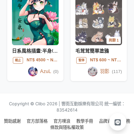
尚餘 1
日系風格​​插畫:半身/全身
毛茸茸簡單塗鴉
NT$ 4500
~ NT$ 15000
NT$ 600
~ NT$ 1000
截止
暫停
AzuL
羽影
(0)
(117)
Copyright © Clibo 2026 | 響雨互動娛樂有限公司 統一編號：
83542614
贊助感謝
官方部落格
官方噗浪
教學手冊
品牌資源
服務
條款與隱私權政策