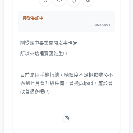
接受委託中
2026/06/14
剛從國中畢業閒閒沒事幹🐎
所以來這裡賣藝維生👍🏿
目前是用手機指繪，精細度不足抱歉啦🐴不
過到七月會升級裝備，會換成ipad，應該會
改善很多吧(?)