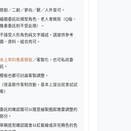
原創／二創／夢向／獸／人外皆可。
繪圖委託壯碩型角色、老人會婉拒（Q版、
像素委託則不受此限）。
不接受人形角色純文字描述，請提供參考
圖、資料，組合肉可。
未上架的像素模板
／客製化，也可私訊委
託。
模板也都可討論客製調整。
（
很喜歡作客制改動，基本上提出就會試試
看
）
委託的確認圖可以隨意繪製圈起需要調整的
部分。
草稿造型確認圖會以紅藍線或非完稿色的色