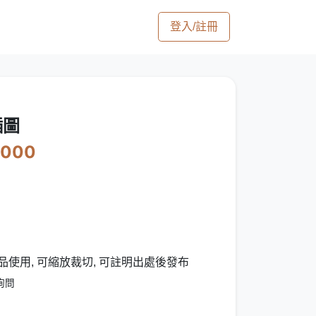
登入/註冊
插圖
2000
品使用, 可縮放裁切, 可註明出處後發布
詢問