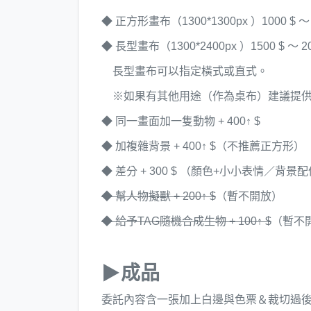
◆ 正方形畫布（1300*1300px ）1000 $ ～ 
◆ 長型畫布（1300*2400px ）1500 $ ～ 20
長型畫布可以指定橫式或直式。
※如果有其他用途（作為桌布）建議提供
◆ 同一畫面加一隻動物 + 400
↑
$
◆ 加複雜背景 + 400
↑
$（不推薦正方形）
◆ 差分 + 300 $ （顏色+小小表情／背景
◆ 幫人物擬獸 + 200
↑
$
（暫不開放）
◆ 給予TAG隨機合成生物 + 100
↑
$
（暫不
▶成品
委託內容含一張加上白邊與色票＆裁切過後