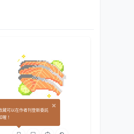
×
7749
收藏可以在作者刊登新委託
(14)
知喔！
繪圖