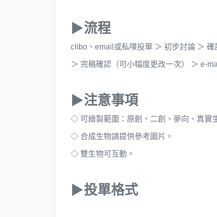
▶
流程
clibo、email或私噗投單 ＞ 初步討論
＞ 完稿確認（可小幅度更改一次） ＞ e-ma
▶注意事項
◇ 可繪製範圍：原創、二創、夢向、真實
◇ 合成生物請提供參考圖片。
◇ 雙生物可互動。
▶投單格式