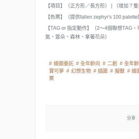
【項目】（正方形／長方形） | （增加？
【色票】（提供
fallen zephyr's 100 p
【TAG or 指定動作】（2～4個聯想TA
氣、雲朵、森林、拿著花朵）
繪圖委託
全年齡向
二創
全年
寶可夢
幻想生物
插圖
擬獸
繪
票
分享