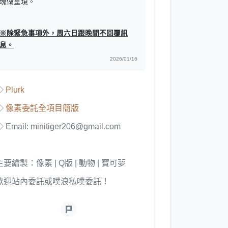
塊做呈現。
※除緊急事項外，周六日跟晚間不回覆訊
息。
2026/01/16
◇
Plurk
◇
像素委託全項目簡版
 Email: minitiger206@gmail.com
主要繪製：像素 | Q版 | 動物 | 寶可夢
歡迎站內委託或噗浪私噗委託！