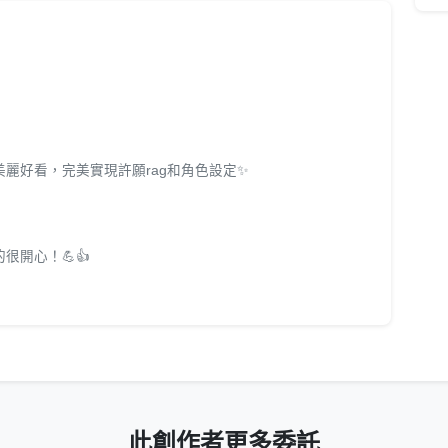
麗好看，完美實現許願rag和角色設定✨
很開心！💪👍
此創作者更多委託