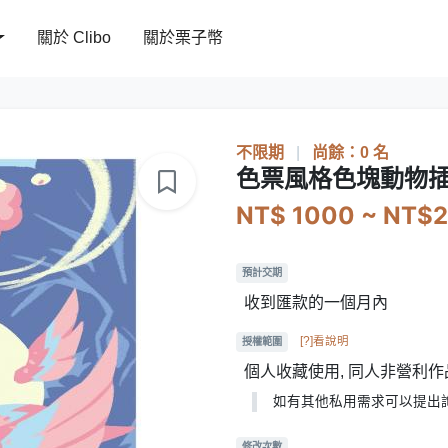
關於 Clibo
關於栗子幣
不限期
|
尚餘：0 名
色票風格色塊動物
NT$ 1000 ~ NT$
預計交期
收到匯款的一個月內
[?]看說明
授權範圍
個人收藏使用, 同人非營利作
如有其他私用需求可以提出
修改次數