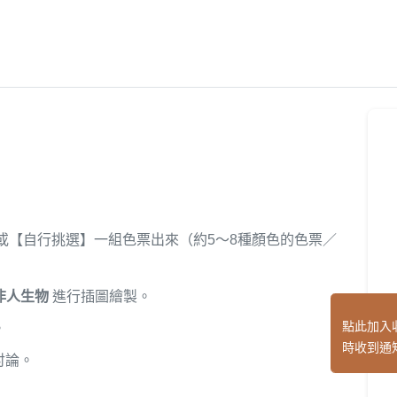
或【自行挑選】一組色票出來（約5～8種顏色的色票／
非人生物
進行插圖繪製。
點此加入
。
時收到通
討論。