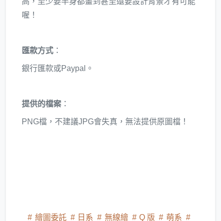
高，至少要半身都畫到甚至還要設計背景才有可能
喔！
匯款方式
：
銀行匯款或Paypal。
提供的檔案
：
PNG檔，不建議JPG會失真，無法提供原圖檔！
繪圖委託
日系
無線繪
Q 版
萌系