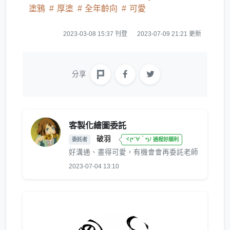
塗鴉
厚塗
全年齡向
可愛
2023-03-08 15:37 刊登
2023-07-09 21:21 更新
分享
客製化繪圖委託
破羽
委託者
ヾ(*´∀｀*)ﾉ 過程好順利
好溝通、畫得可愛，有機會會再委託老師
2023-07-04 13:10