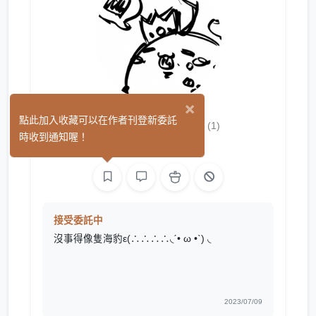
×
彌撒亞海豹豹
點此加入收藏可以在作者刊登新委託
(1)
時收到通知喔！
繪圖
接受委託中
沒事得像隻海豹ε(∴∴∴∴◟ˊ• ω •ˋ) ◟
2023/07/09