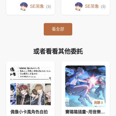
SE呆象
SE呆象
(3)
(3)
看全部
或者看看其他委託
尚餘 3
偶像小卡風角色自拍
賽璐璐插畫~用音樂決定畫面~