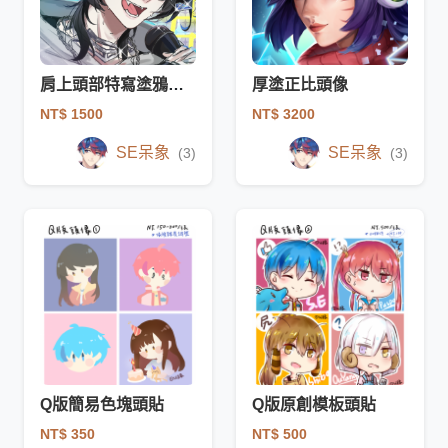
肩上頭部特寫塗鴉驚喜包
厚塗正比頭像
NT$ 1500
NT$ 3200
SE呆象
SE呆象
(3)
(3)
Q版簡易色塊頭貼
Q版原創模板頭貼
NT$ 350
NT$ 500