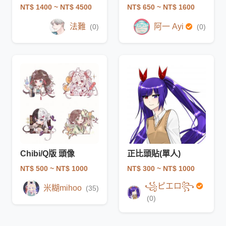
NT$ 1400
~ NT$ 4500
NT$ 650
~ NT$ 1600
法難
阿一 Ayi
(0)
(0)
Chibi/Q版 頭像
正比頭貼(單人)
NT$ 500
~ NT$ 1000
NT$ 300
~ NT$ 1000
꧁ピエロ꧂
米糊mihoo
(35)
(0)