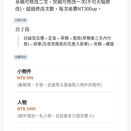
草稿可修改二次，完稿可修改一次(不可大幅修
改)，超過修改次數，每次收費NT300up。
付款分段
分 2 段
討論及估價→定金→草稿→尾款(草稿後三天內付
款)→排單(先收到尾款的先進入排單)→完稿→繳圖
加購項目
小物件
NT$ 500
(動植物、生物、武器等主要繪製人物外的物件)
人物
NT$ 1000
(額外增加一名人物，目前最多只接到雙人)