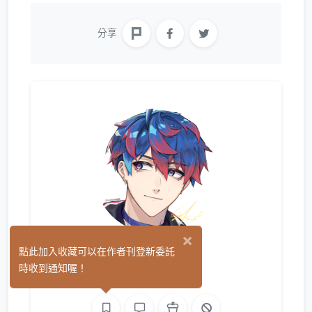
分享
×
SE呆象
點此加入收藏可以在作者刊登新委託
(3)
時收到通知喔！
繪圖