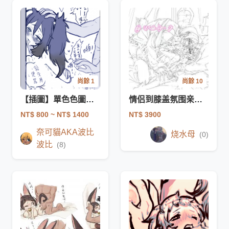
尚餘 1
尚餘 10
【插圖】單色色圖塗鴉(激烈向)
情侣到膝盖氛围亲密贴贴！R18
NT$ 800
~ NT$ 1400
NT$ 3900
奈可貓AKA波比
烧水母
(0)
波比
(8)