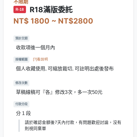
不限期
R18滿版委託
R-18
NT$ 1800 ~ NT$2800
預計交期
收款項後一個月內
[?]看說明
授權範圍
個人收藏使用, 可縮放裁切, 可註明出處後發布
修改次數
草稿線稿可『各』修改3次，多一次50元
付款分段
分 1 段
請於確認金額後7天內付款，有問題歡迎討論，沒有
則視同棄單