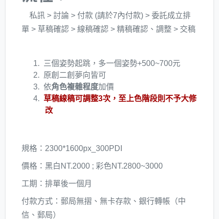
私訊 > 討論 > 付款 (請於7內付款) > 委託成立排
單 > 草稿確認 > 線稿確認 > 精稿確認、調整 > 交稿
三個姿勢起跳，多一個姿勢+500~700元
原創二創夢向皆可
依
角色複雜程度
加價
草稿線稿可調整3次，至上色階段則不予大修
改
規格：2300*1600px_300PDI
價格：黑白NT.2000 ; 彩色NT.2800~3000
工期：排單後一個月
付款方式：郵局無摺、無卡存款、銀行轉帳（中
信、郵局）