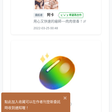
阿卡
委託者
\( ˆoˆ )/ 希望再合作
用心又快速的繪師~~肉肉很香！🍖
2022-03-25 00:48
×
Boki豆
點此加入收藏可以在作者刊登新委託
(1)
時收到通知喔！