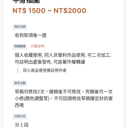
半身插圖
NT$ 1500 ~ NT$2000
預計交期
收到款項後一週
[?]看說明
授權範圍
個人收藏使用, 同人非營利作品使用, 可二次加工,
可註明出處後發布, 可談著作權轉讓
同人商品使用需註明作者
修改次數
草稿可修改2次，線稿後不可修改，完稿後可一次
小修(顏色調整等)，不可回頭修改草稿確定好的東
西唷
付款分段
分 1 段