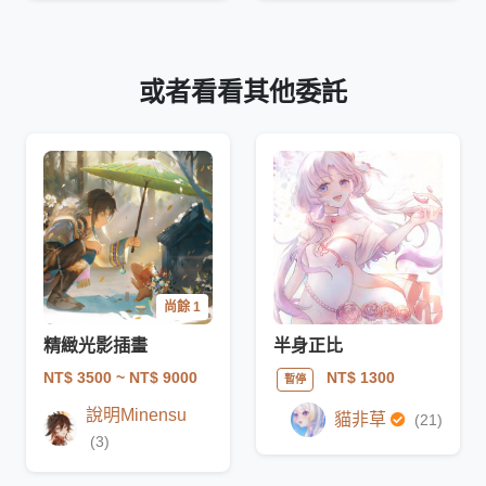
或者看看其他委託
尚餘 1
精緻光影插畫
半身正比
NT$ 3500
~ NT$ 9000
NT$ 1300
暫停
說明Minensu
貓非草
(21)
(3)