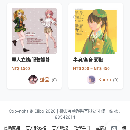
單人立繪/服裝設計
半身/全身 頭貼
NT$ 1500
NT$ 250
~ NT$ 450
煻星
Kaoru
(0)
(0)
Copyright © Clibo 2026 | 響雨互動娛樂有限公司 統一編號：
83542614
贊助感謝
官方部落格
官方噗浪
教學手冊
品牌資源
服務