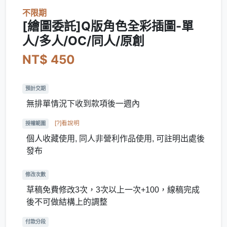
不限期
[繪圖委託]Q版角色全彩插圖-單
人/多人/OC/同人/原創
NT$ 450
預計交期
無排單情況下收到款項後一週內
[?]看說明
授權範圍
個人收藏使用, 同人非營利作品使用, 可註明出處後
發布
修改次數
草稿免費修改3次，3次以上一次+100，線稿完成
後不可做結構上的調整
付款分段