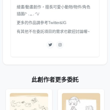
繪畫/動畫創作，擅長可愛小動物/物件/角色
插圖/ᐠ .ᆺ. ᐟ\ﾉ
更多的作品請參考Twitter&IG
有其他不在委託項目的需求也歡迎討論喔~
此創作者更多委託