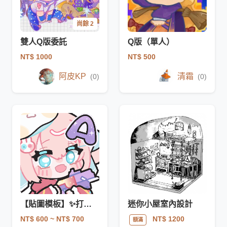
尚餘 2
雙人Q版委託
Q版（單人）
NT$ 1000
NT$ 500
阿皮KP
清霜
(0)
(0)
【貼圖模板】✨打槍槍✨
迷你小屋室內設計
NT$ 600
~ NT$ 700
NT$ 1200
額滿