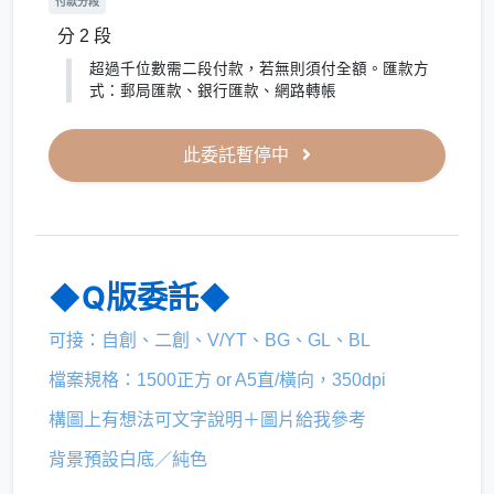
付款分段
分 2 段
超過千位數需二段付款，若無則須付全額。匯款方
式：郵局匯款、銀行匯款、網路轉帳
此委託暫停中
◆Q版委託◆
可接：自創、二創、V/YT、BG、GL、BL
檔案規格：1500正方 or A5直/橫向，350dpi
構圖上有想法可文字說明＋圖片給我參考
背景預設白底／純色