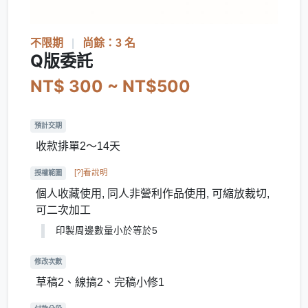
不限期
|
尚餘：3 名
Q版委託
NT$ 300 ~ NT$500
預計交期
收款排單2～14天
[?]看說明
授權範圍
個人收藏使用, 同人非營利作品使用, 可縮放裁切,
可二次加工
印製周邊數量小於等於5
修改次數
草稿2、線搞2、完稿小修1