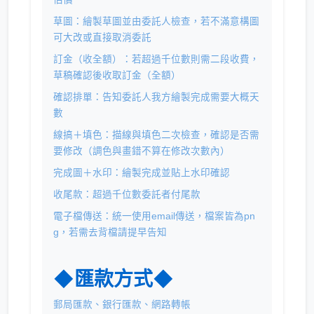
草圖：繪製草圖並由委託人檢查，若不滿意構圖
可大改或直接取消委託
訂金（收全額）：若超過千位數則需二段收費，
草稿確認後收取訂金（全額）
確認排單：告知委託人我方繪製完成需要大概天
數
線搞＋填色：描線與填色二次檢查，確認是否需
要修改（調色與畫錯不算在修改次數內）
完成圖＋水印：繪製完成並貼上水印確認
收尾款：超過千位數委託者付尾款
電子檔傳送：統一使用email傳送，檔案皆為pn
g，若需去背檔請提早告知
◆匯款方式◆
郵局匯款、銀行匯款、網路轉帳