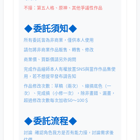
不接：第五人格、原神、其他爭議性作品
◆委託須知◆
所有委託皆為非商業，僅供本人使用
請勿將非商業作品販售、轉售、修改
商業價、買斷價請另外詢問
完成作品繪師本人有權放置SNS與當作作品集使
用，若不想提早發布請告知
作品修改次數：草稿（兩次）、線搞底色（一
次）、完成搞（小修一次），除非畫錯、漏畫，
超過修改次數每次加收50～100＄
◆委託流程◆
討論 :確認角色我方是否有能力接，討論需求後
估價