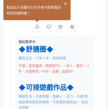
×
李蘿拉
點此加入收藏可以在作者刊登新委託
(0)
時收到通知喔！
繪圖
委託暫停中
◆舒適圈◆
蘿莉正太、少年少女、美男御姐
不接：肌肉猛男（微肌肉可）、老人、嬰兒、人
外、光頭角色、R18、血腥（血跡可）
◆可接遊戲作品◆
傳說對決、王者榮耀、薑餅人、天刀、光遇(預
設皮膚為黃皮和咖啡，可依喜好做指定)、其他
可詢問