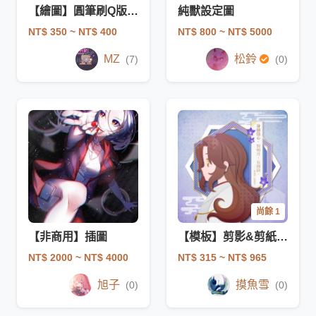
【繪圖】圓筆刷Q版驚喜包
純獸設定圖
NT$ 350
~ NT$ 400
NT$ 800
~ NT$ 5000
MZ
松鈴
(7)
(0)
尚餘 1
【非商用】插圖
【模板】剪影&剪紙用頭像
NT$ 2000
~ NT$ 4000
NT$ 315
~ NT$ 965
旭子
摸魚雪
(0)
(0)