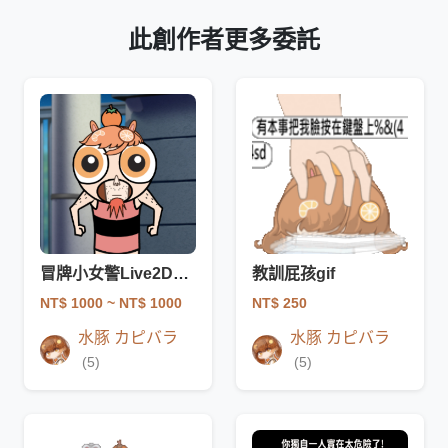
此創作者更多委託
冒牌小女警Live2D模板
教訓屁孩gif
NT$ 1000
~ NT$ 1000
NT$ 250
水豚 カピバラ
水豚 カピバラ
(5)
(5)