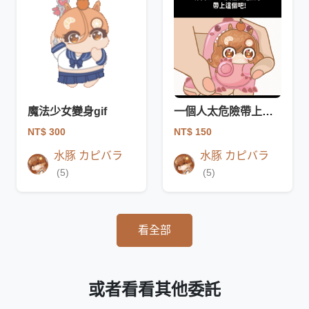
魔法少女變身gif
一個人太危險帶上這個迷因小恐龍gif
NT$ 300
NT$ 150
水豚 カピバラ
水豚 カピバラ
(5)
(5)
看全部
或者看看其他委託