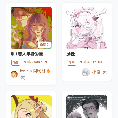
尚餘 2
單 / 雙人半身彩圖
頭像
NT$ 2500
~ NT$ 5000
NT$ 400
~ NT$ 600
暫停
暫停
IewNa 阿呦娜
小愛
(0)
(0)