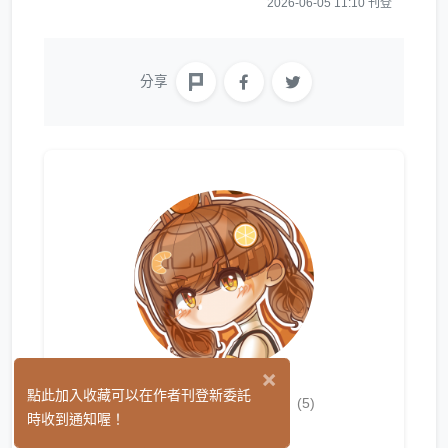
2026-06-05 11:10 刊登
分享
×
水豚 カピバラ
點此加入收藏可以在作者刊登新委託
(5)
時收到通知喔！
繪圖