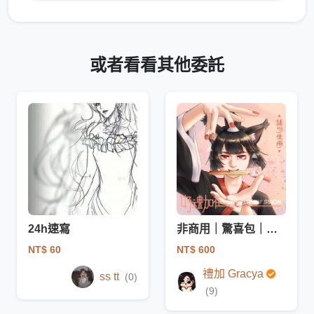
或者看看其他委託
24h速寫
非商用｜驚喜包｜等比繪製｜半身
NT$ 60
NT$ 600
禮加 Gracya
ss tt
(0)
(9)