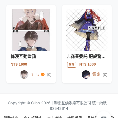
條漫互動塗鴉
非商業委託-服設驚喜包-
NT$ 1600
NT$ 1000
暫停
チ リ
靈幽
(0)
(0)
Copyright © Clibo 2026 | 響雨互動娛樂有限公司 統一編號：
83542614