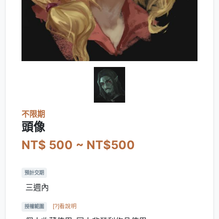
不限期
頭像
NT$ 500 ~ NT$500
預計交期
三週內
[?]看說明
授權範圍