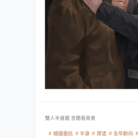
雙人半身圖 含簡易背景
繪圖委託
半身
厚塗
全年齡向