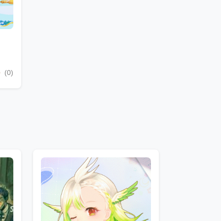
o
(0)