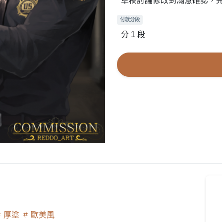
草稿討論修改到滿意確認，
付款分段
分 1 段
厚塗
歐美風