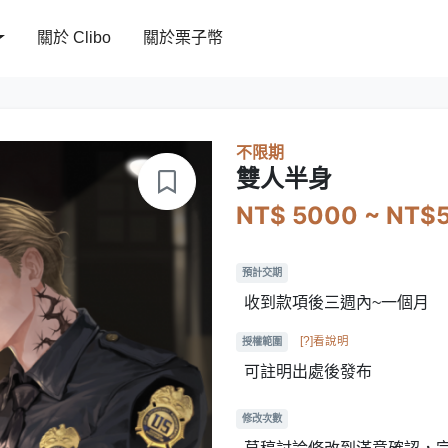
關於 Clibo
關於栗子幣
不限期
雙人半身
NT$ 5000 ~ NT$
預計交期
收到款項後三週內~一個月
[?]看說明
授權範圍
可註明出處後發布
修改次數