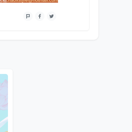
信箱:
haoxstyle@hotmail.com