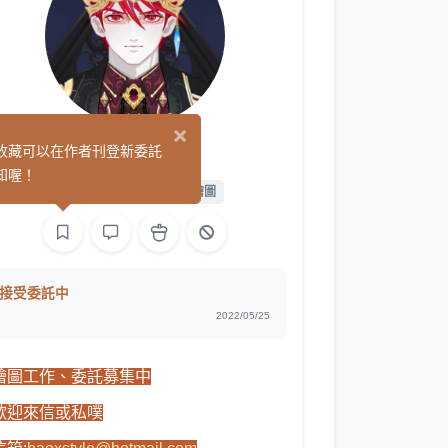
×
Reddo
收藏可以在作者刊登新委託
(0)
知喔！
繪圖
遊戲製作
L2D 繪圖
接受委託中
2022/05/25
繪圖工作、委託募集中
歡迎來信或私噗