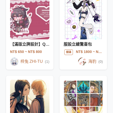
【滿版立牌設計】Q版全身
服設立繪驚喜包
NT$ 650
~ NT$ 800
NT$ 1800
~ NT$ 2000
額滿
梓兔 ZHI-TU
海豹
(1)
(0)