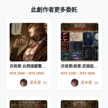
此創作者更多委託
非商業-台詞插圖驚喜包
非商業/商業-武器設計/樂器設計
NT$ 1500
~ NT$ 2500
NT$ 1200
~ NT$ 3600
凜末華
凜末華
(0)
(0)