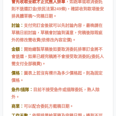
會先收取全款才正式進入排單
，如跑單或取消委託
則不退還訂金(依民法第249條)，確認收到款項後安
排具體草稿～完稿日期。
討論：
支付完訂金後就可以先討論內容，最晚請在
草稿日前討論，草稿會討論到滿意，完稿後除瑕疵
外的修改需收費(依修改內容定價)。
金額：
開始繪製草稿後如要取消委託排單訂金將不
會退還，如果已經完稿將不會接受取消委託(委託人
需支付全部稿費)。
價格：
圖表上若沒有標示為多少價格起，則為固定
價格。
急件/插隊：
目前不接受急件或插隊委託，熟人除
外。
商業：
可以配合委託方截稿日期。
工作天數：
依照排單給草稿及完稿日期，遇到不可