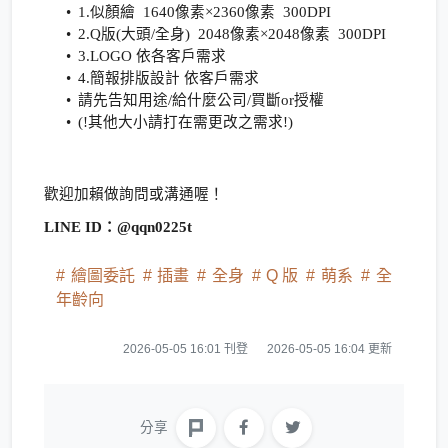
1.似顏繪 1640像素×2360像素 300DPI
2.Q版(大頭/全身) 2048像素×2048像素 300DPI
3.LOGO 依各客戶需求
4.簡報排版設計 依客戶需求
請先告知用途/給什麼公司/買斷or授權
(!其他大小請打在需更改之需求!)
歡迎加賴做詢問或溝通喔！
LINE ID：@qqn0225t
繪圖委託
插畫
全身
Q 版
萌系
全
年齡向
2026-05-05 16:01 刊登
2026-05-05 16:04 更新
分享