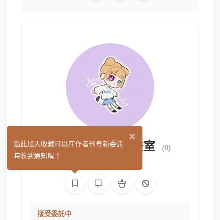
×
萌系柔依個人插畫室
點此加入收藏可以在作者刊登新委託
(0)
時收到通知喔！
平面設計
繪圖
接受委託中