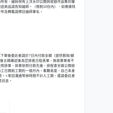
繪師所有，繪師保有上浮水印公開與收錄作品集的權
贈送商品請告知繪師。（限制10份內）、如需做特
發布及轉載請標註繪師筆名。
確認下單後委託者請於7日內付款全額（提供郵局/銀
l)，後五碼確認後為您排進日程表單，無故棄單者不
序依照排單，排單依照付款先後，排程會另做公開檢
️動工日開始工期約一個月內，看難易度，自己本身
諒。⭐️來回溝通等候時間不計入工期，還請委託者
意訊息。