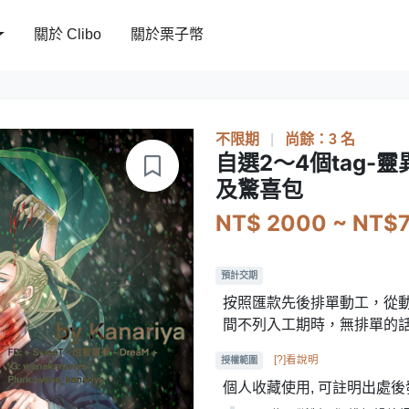
關於 Clibo
關於栗子幣
不限期
|
尚餘：3 名
自選2～4個tag-
及驚喜包
NT$ 2000 ~ NT$
預計交期
按照匯款先後排單動工，從
間不列入工期時，無排單的
[?]看說明
授權範圍
個人收藏使用, 可註明出處後