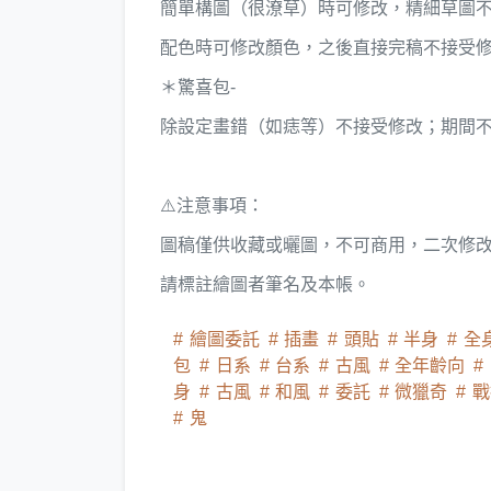
簡單構圖（很潦草）時可修改，精細草圖
配色時可修改顏色，之後直接完稿不接受
＊驚喜包-
除設定畫錯（如痣等）不接受修改；期間
⚠️注意事項：
圖稿僅供收藏或曬圖，不可商用，二次修
請標註繪圖者筆名及本帳。
繪圖委託
插畫
頭貼
半身
全
包
日系
台系
古風
全年齡向
身
古風
和風
委託
微獵奇
戰
鬼