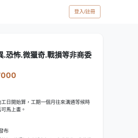
登入/註冊
靈異.恐怖.微獵奇.戰損等非商委
7000
動工日開始算，工期一個月往來溝通等候時
話可馬上畫。
發布