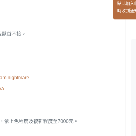
點此加入
時收到通
及獸首不接。
eam.nightmare
ya
起，依上色程度及複雜程度至7000元。