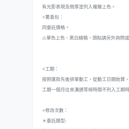
有光影表現及微厚塗列入複雜上色。
⭐️驚喜包：
同委託價格。
⚠️單色上色、黑白線稿、頭貼請另外詢問
⭐️工期：
按照匯款先後排單動工，從動工日開始算
工期一個月往來溝通等候時間不列入工期
⭐️修改次數：
＊委託類型-