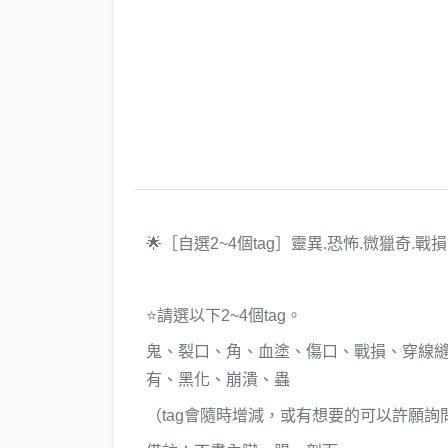
🌟［自選2~4個tag］靈異.恐怖.微獵奇.
⭐️請選以下2~4個tag。
鬼、裂口、角、血塗、傷口、戰損、穿線
有、黑化、崩潰、蟲
（tag會隨時增減，或有想要的可以許願詢