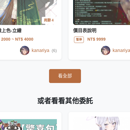
尚餘 4
緻上色-立繪
價目表說明
 2000
~ NT$ 4000
NT$ 9999
暫停
kanariya
kanariy
(6)
看全部
或者看看其他委託