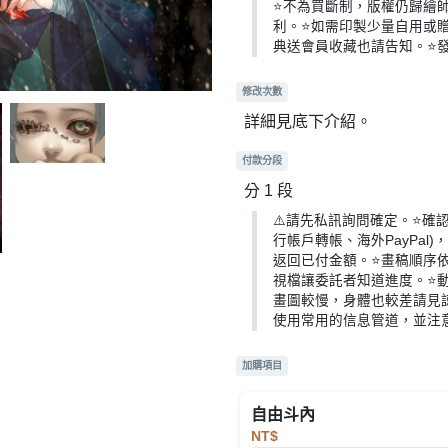
⭐️不為買斷制，版權仍歸
利。⭐️如需印製少量自用或
典送會員收藏也請告知。⭐️
修改次數
詳細見底下介紹。
付款分段
分 1 段
⚠️請先私訊詢問確定。⭐️
行帳戶轉帳、海外PayPa
返回已付金額。⭐️畫稿順
視檔讓委託者知道進度。⭐
畫圖較慢，身體也較差請見
使用常用的信息管道，並注
加購項目
自由斗內
NT$