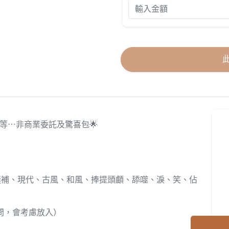
戰損等⋯非商業委託及驚喜包🌟
縫補、現代、古風、和風、捧提頭顱、舔噬、淚、笑、佔
問，會考慮放入）