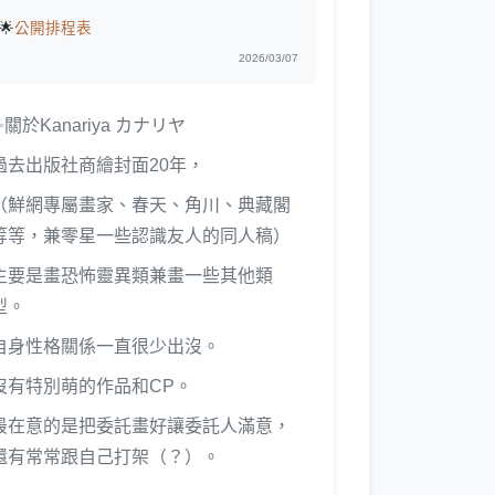
🌟
公開排程表
2026/03/07
✨關於Kanariya カナリヤ
過去出版社商繪封面20年，
（鮮網專屬畫家、春天、角川、典藏閣
等等，兼零星一些認識友人的同人稿）
主要是畫恐怖靈異類兼畫一些其他類
型。
自身性格關係一直很少出沒。
沒有特別萌的作品和CP。
最在意的是把委託畫好讓委託人滿意，
還有常常跟自己打架（？）。