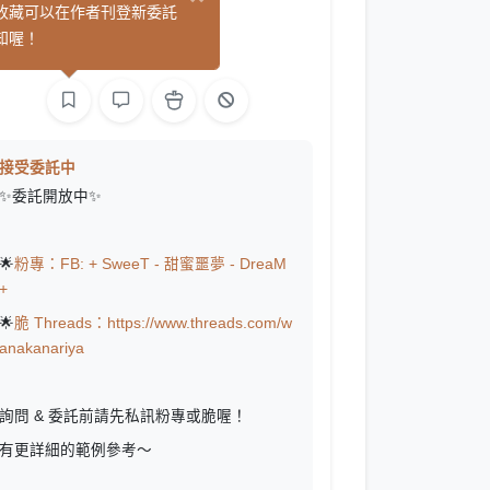
kanariya
收藏可以在作者刊登新委託
(6)
知喔！
繪圖
L2D 繪圖
接受委託中
✨委託開放中✨
🌟
粉專：FB: + SweeT - 甜蜜噩夢 - DreaM
+
🌟
脆 Threads：https://www.threads.com/w
anakanariya
詢問 & 委託前請先私訊粉專或脆喔！
有更詳細的範例參考～