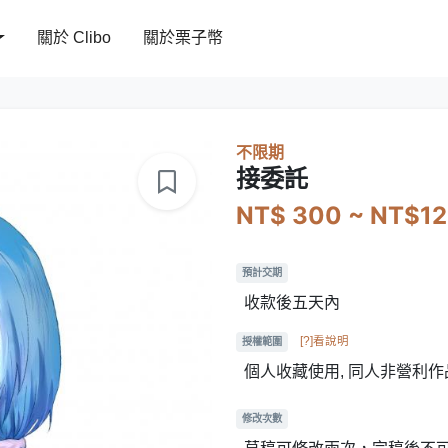
關於 Clibo
關於栗子幣
不限期
接委託
NT$ 300 ~ NT$1
預計交期
收款後五天內
[?]看說明
授權範圍
個人收藏使用, 同人非營利作
修改次數