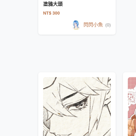
塗鴉大頭
NT$ 300
閃閃小魚
(0)