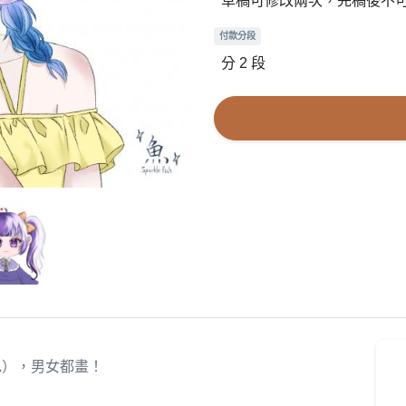
草稿可修改兩次，完稿後不
付款分段
分 2 段
色），男女都畫！