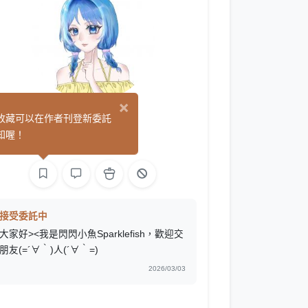
×
閃閃小魚
收藏可以在作者刊登新委託
(0)
知喔！
繪圖
接受委託中
大家好><我是閃閃小魚Sparklefish，歡迎交
朋友(=´∀｀)人(´∀｀=)
2026/03/03