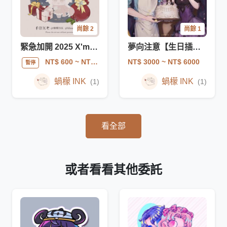
尚餘 2
尚餘 1
緊急加開 2025 X'mas 限量
夢向注意【生日插畫】
NT$ 3000
~ NT$ 6000
NT$ 600
~ NT$ 800
暫停
蝸檬 INK
蝸檬 INK
(1)
(1)
看全部
或者看看其他委託