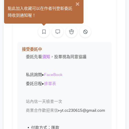
×
蝸檬 INK
點此加入收藏可以在作者刊登新委託
(1)
時收到通知喔！
繪圖
接受委託中
委託先看
須知
，投單視為同意協議
私訊詢問
▸
FaceBook
委託日程
▸
排單表
站內信一天檢查一次
商業合作歡迎來信
▸
yt.cc230615@gmail.com
付款方式：匯款