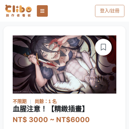
登入/註冊
不限期
|
尚餘：1 名
血腥注意！【精緻插畫】
NT$ 3000 ~ NT$6000