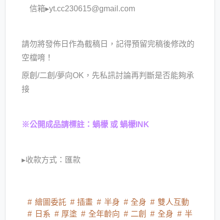
信箱▸yt.cc230615@gmail.com
請勿將發佈日作為截稿日，記得預留完稿後修改的
空檔唷！
原創/二創/夢向OK，先私訊討論再判斷是否能夠承
接
※公開成品請標註：蝸檬 或 蝸檬INK
▸收款方式：匯款
繪圖委託
插畫
半身
全身
雙人互動
日系
厚塗
全年齡向
二創
全身
半