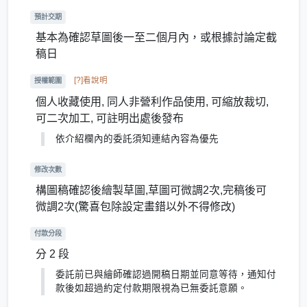
預計交期
基本為確認草圖後一至二個月內，或根據討論定截
稿日
[?]看說明
授權範圍
個人收藏使用, 同人非營利作品使用, 可縮放裁切,
可二次加工, 可註明出處後發布
依介紹欄內的委託須知連結內容為優先
修改次數
構圖稿確認後繪製草圖,草圖可微調2次,完稿後可
微調2次(驚喜包除設定畫錯以外不得修改)
付款分段
分 2 段
委託前已與繪師確認過開稿日期並同意等待，通知付
款後如超過約定付款期限視為已無委託意願。