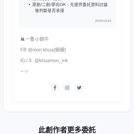
原創/二創/夢向OK，先提供委託資料討論
後判斷是否承接
2025/10/15
🐌一隻小蝸牛
FB @mon khua(蝸檬)
IG./ X. @khuamon_ink
⋆ ⊹
此創作者更多委託