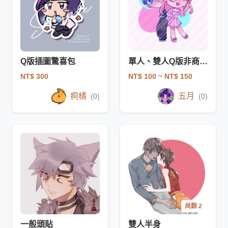
Q版插圖驚喜包
單人、雙人Q版非商業委託
NT$ 300
NT$ 100
~ NT$ 150
痾橘
五月
(0)
(0)
尚餘 2
一般頭貼
雙人半身