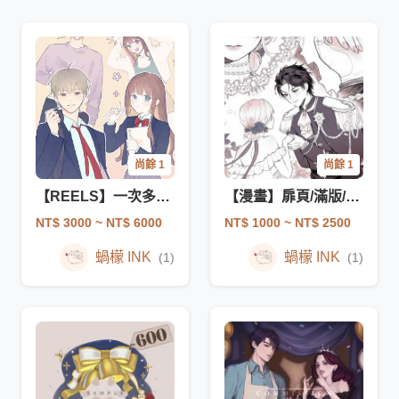
尚餘 1
尚餘 1
【REELS】一次多張圖_詳細請按傳送門
【漫畫】扉頁/滿版/組合頁
NT$ 3000
~ NT$ 6000
NT$ 1000
~ NT$ 2500
蝸檬 INK
蝸檬 INK
(1)
(1)