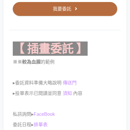
我要委託
【 插畫委託 】
※※較為血腥
的範例
▸委託資料準備大略說明
傳送門
▸投單表示已閱讀並同意
須知
內容
私訊詢問▸
FaceBook
委託日程▸
排單表