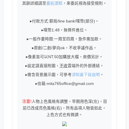
其餘詳細請至
委託須知
，來委託視為接受規則。
▸付款方式:郵局/line bank/噗幣(部分)。
▸噗幣1:48，無條件進位。
▸一般作畫時間:一周至四周，急件需加款。
▸原創/二創/夢向ok，不收爭議作品。
▸像素皆可以NT.50加購放大檔，商價另計。
▸設定請直接附圖，
不收
雲端外的外部連結。
▸需含背景展示圖，可參考
須知最下段說明
。
▸信箱:mita765office@gmail.com
注意!
人物上色風格有調整，早期用色深(左)，目
前已改成亮色風格(右)，所有品項人物皆如此，
上色方式也有微調。