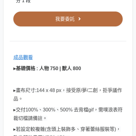
分 1 段
我要委託
成品觀看
▸基礎價格 : 人物 750 | 獸人 800
▸畫布尺寸:144 x 48 px，
接受原/夢/二創，拒爭議作
品。
▸交付100%、300%、500% 去背檔gif，需噗浪表符
裁切檔請備註。
▸若設定較複雜(含頭上裝飾多、穿著蕾絲服裝等)，