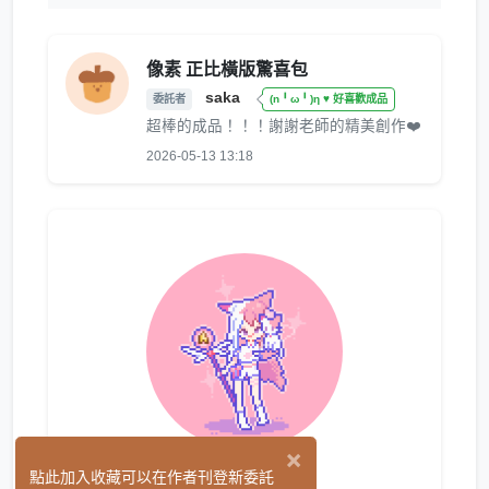
像素 正比橫版驚喜包
saka
委託者
(n╹ω╹)η ♥ 好喜歡成品
超棒的成品！！！謝謝老師的精美創作❤️
2026-05-13 13:18
×
咪塔
點此加入收藏可以在作者刊登新委託
(270)