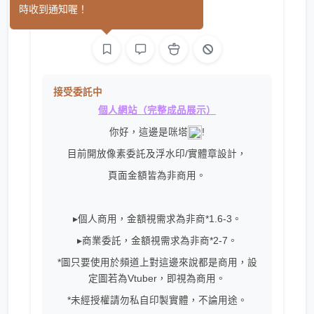
時收到通知喔！
平面設計
繪圖
接受委託中
個人網站
（完整成品展示）
你好，這邊是咪塔
!
目前開放像素委託及浮水印/實體章設計，
頁面金額皆為非商用。
▸個人商用，金額視需求為非商*1.6-3。
▸商業委託，金額視需求為非商*2-7。
*圖只要使用於頻道上對這邊來說都是商用，設
定圖若為Vtuber，即視為商用。
*未經授權請勿私自印製實體，不論用途。