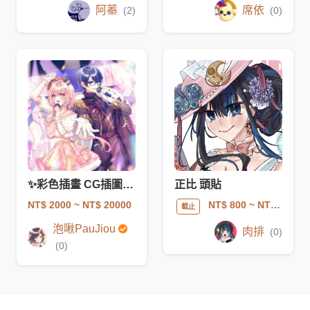
阿蓁
席依
(2)
(0)
✨彩色插畫 CG插圖 日系 少女 古風 夢向
正比 頭貼
NT$ 2000
~ NT$ 20000
NT$ 800
~ NT$ 1600
截止
泡啾PauJiou
肉排
(0)
(0)