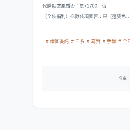
代購獸裝風扇否：是+1700／否
（全裝福利）送獸裝項圈否：是（選雙色
繪圖委託
日系
寫實
手繪
全
分享