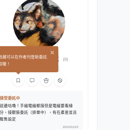
×
咕嚕的獸化小屋
收藏可以在作者刊登新委託
(0)
知喔！
Cos 向
手作
繪圖
接受委託中
這邊咕嚕！手繪電繪都接但是電繪要看緣
分，接獸裝委託（排單中），有在產崽並且
販售設定
2022/01/23