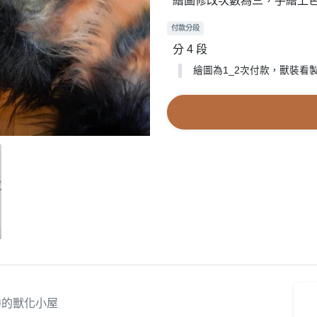
繪圖修改次數為三，手繪上
付款分段
分 4 段
繪圖為1_2次付款，獸裝看
嚕的獸化小屋