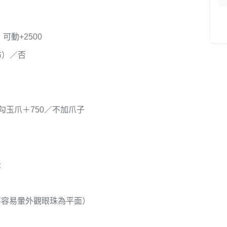
動+2500
布）／否
／勾玉爪＋750／不加爪子
法
不容易暈外觀眼珠為平面）