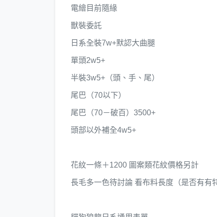
電繪目前隨緣
獸裝委託
日系全裝7w+默認大曲腿
單頭2w5+
半裝3w5+（頭、手、尾）
尾巴（70以下）
尾巴（70－破百）3500+
頭部以外補全4w5+
花紋一條＋1200 圖案類花紋價格另計
長毛多一色待討論 看布料長度（是否有有