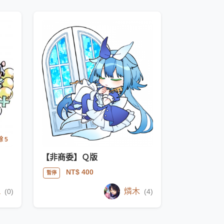
 5
【非商委】Ｑ版
NT$ 400
暫停
a
燐木
(0)
(4)