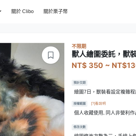
關於 Clibo
關於栗子幣
不限期
獸人繪圖委託，獸
NT$ 350 ~ NT$1
預計交期
繪圖7日，獸裝看設定複雜程
[?]看說明
授權範圍
個人收藏使用, 同人非營利作
修改次數