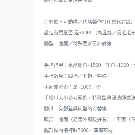
貓狗狼龍日系通用表單
海綿頭不可動嘴／代購製作打印頭代討論） 可
設定有頭髮否:是+2000（高溫絲／長毛毛
腿型：曲腿／特殊要求另外討論
手指指甲：水晶膠爪+1500／布爪+1200
手指數量：四指／五指／特殊+
手部開洞否：是+1000／否
手腳爪大小參考範例，特殊型態照裝師做
腳爪：有腳墊與肉墊的可替換
眼部：曲面（易暈外觀較好看）／平面（
腿部做內襯褲裝7000／塞棉花枕