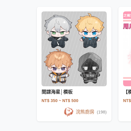
間諜海星│模板
【
NT$ 350
~ NT$ 500
NT$
浣熊廚房
(198)