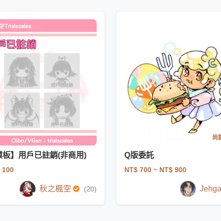
尚餘
模板】用戶已註銷(非商用)
Q版委託
 100
NT$ 700
~ NT$ 900
秋之楓空
Jehg
(20)