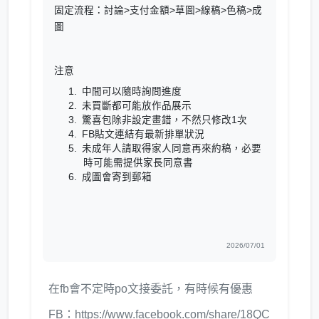
固定流程：討論>支付金額>草圖>線稿>色稿>成
圖
注意
中間可以隨時詢問進度
未買斷都可能放作品展示
驚喜包除非設定畫錯，不然只修改1次
FB貼文連結有最新排單狀況
未成年人請取得家人同意再來約稿，必要
時可能需提供家長同意書
成圖會寄到郵箱
2026/07/01
在fb會不定時po文接委託，有時候有優惠
FB：https://www.facebook.com/share/18QC