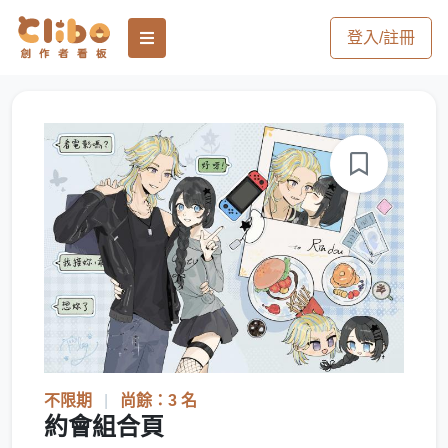
登入/註冊
不限期
|
尚餘：3 名
約會組合頁