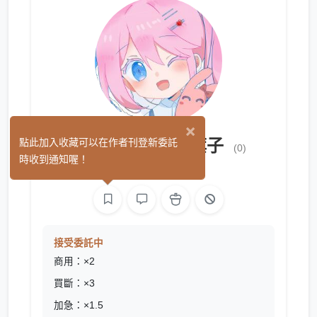
×
兒童餐不可缺的旗子
點此加入收藏可以在作者刊登新委託
(0)
時收到通知喔！
繪圖
接受委託中
商用：×2
買斷：×3
加急：×1.5