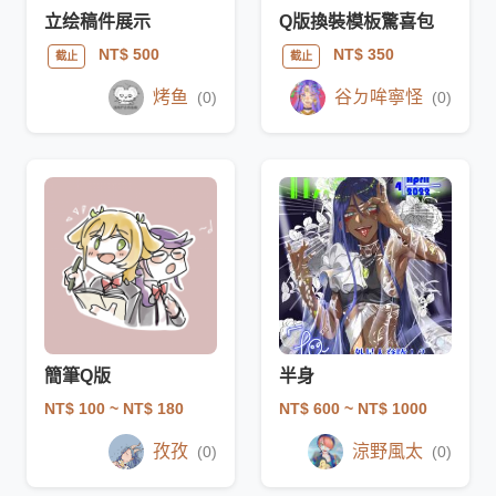
立绘稿件展示
Q版換裝模板驚喜包
NT$ 500
NT$ 350
截止
截止
烤鱼
谷ㄉ哞寧怪
(0)
(0)
簡筆Q版
半身
NT$ 100
~ NT$ 180
NT$ 600
~ NT$ 1000
孜孜
涼野風太
(0)
(0)