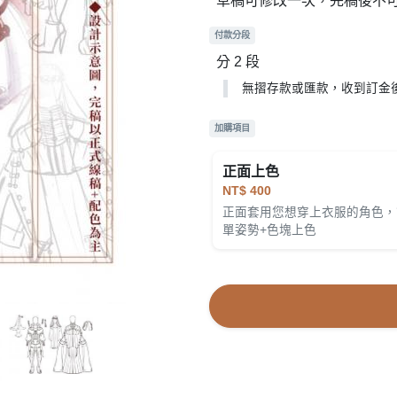
草稿可修改一次，完稿後不
付款分段
分 2 段
無摺存款或匯款，收到訂金
加購項目
正面上色
NT$ 400
正面套用您想穿上衣服的角色，
單姿勢+色塊上色