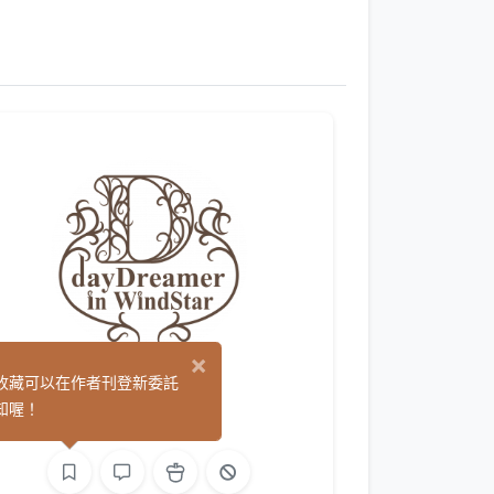
×
風象星
收藏可以在作者刊登新委託
(0)
知喔！
繪圖