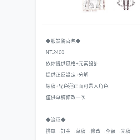
◆服設驚喜包◆
NT.2400
依你提供風格+元素設計
提供正反設定+分解
線稿+配色正面可帶入角色
僅供草稿修改一次
◆流程◆
排單→訂金→草稿→修改→全額→完稿