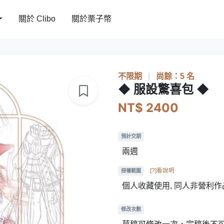
關於 Clibo
關於栗子幣
不限期
|
尚餘：5 名
◆ 服設驚喜包 ◆
NT$ 2400
預計交期
兩週
[?]看說明
授權範圍
個人收藏使用, 同人非營利
修改次數