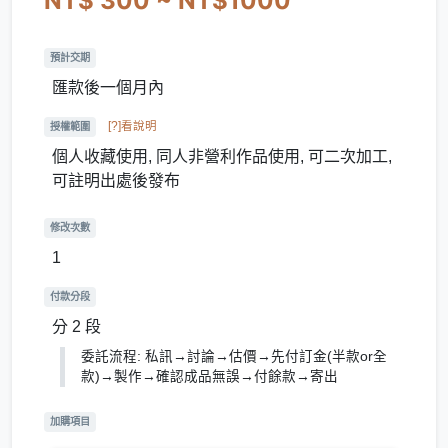
NT$ 300 ~ NT$1000
預計交期
匯款後一個月內
[?]看說明
授權範圍
個人收藏使用, 同人非營利作品使用, 可二次加工,
可註明出處後發布
修改次數
1
付款分段
分 2 段
委託流程: 私訊→討論→估價→先付訂金(半款or全
款)→製作→確認成品無誤→付餘款→寄出
加購項目