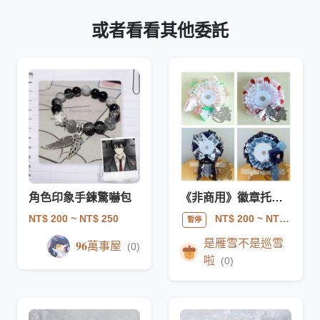
或者看看其他委託
角色印象手鍊驚嚇包
《非商用》徽章托（吧唧托）
NT$ 200
~ NT$ 250
NT$ 200
~ NT$ 600
暫停
是雁雪不是巡雪
𝟗𝟔萬事屋
(0)
啦
(0)