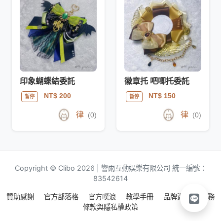
印象蝴蝶結委託
徽章托 吧唧托委託
NT$ 200
NT$ 150
暫停
暫停
律
律
(0)
(0)
Copyright © Clibo 2026 | 響雨互動娛樂有限公司 統一編號：
83542614
贊助感謝
官方部落格
官方噗浪
教學手冊
品牌資源
服務
條款與隱私權政策