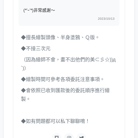
(*’ｰ’*)非常感謝～
2023/10/13
◆擅長繪製頭像、半身塗鴉、Ｑ版。
◆不接三次元
（因為繪師不會，畫不出他們的美⊂彡☆))д
`)）
◆繪製時間可參考各項委託注意事項。
◆會依照已收到匯款後的委託順序進行繪
製。
◆如有問題都可以私下聊聊唷！