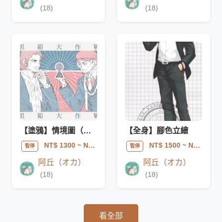
(18)
(18)
【塗鴉】情境圖（單人～兩人）
【全身】腳色立繪
NT$ 1300
~ NT$ 2600
NT$ 1500
~ NT$ 3000
暫停
暫停
阿丘（オカ）
阿丘（オカ）
(18)
(18)
看全部