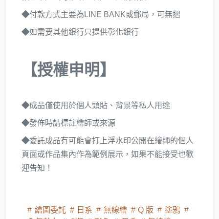
◆
付款方式主要為LINE BANK或郵局，可無摺
◆
如需要其他銀行只提供彰化銀行
【授權申明】
◆
成品僅使用於個人頭貼、背景等私人用途
◆
發佈時請標註繪師或來源
◆
委託成品有可能會打上浮水印公開在繪師的個人
頁面或作品集內作為範例展示，如果不能接受也歡
迎告知！
繪圖委託
日系
無線繪
Q 版
塗鴉