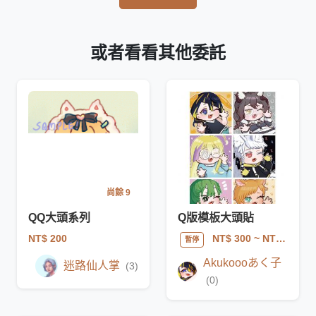
或者看看其他委託
尚餘 9
QQ大頭系列
Q版模板大頭貼
NT$ 200
NT$ 300
~ NT$ 450
暫停
Akukoooあく子
迷路仙人掌
(3)
(0)