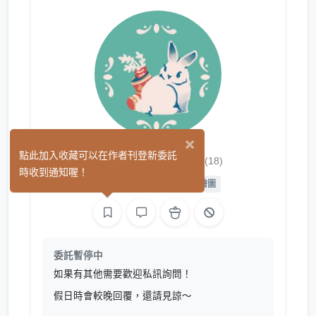
×
阿丘（オカ）
點此加入收藏可以在作者刊登新委託
(18)
時收到通知喔！
平面設計
繪圖
L2D 繪圖
委託暫停中
如果有其他需要歡迎私訊詢問！
假日時會較晚回覆，還請見諒～