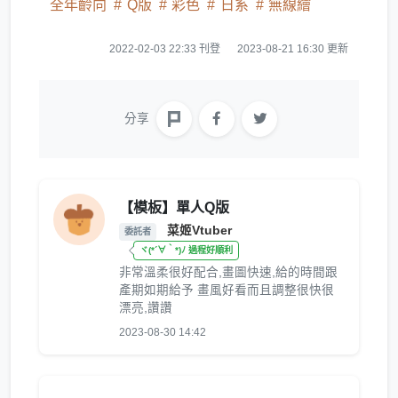
全年齡向
Q版
彩色
日系
無線繪
2022-02-03 22:33 刊登
2023-08-21 16:30 更新
分享
【模板】單人Q版
菜姬Vtuber
委託者
ヾ(*´∀｀*)ﾉ 過程好順利
非常溫柔很好配合,畫圖快速,給的時間跟
產期如期給予 畫風好看而且調整很快很
漂亮,讚讚
2023-08-30 14:42