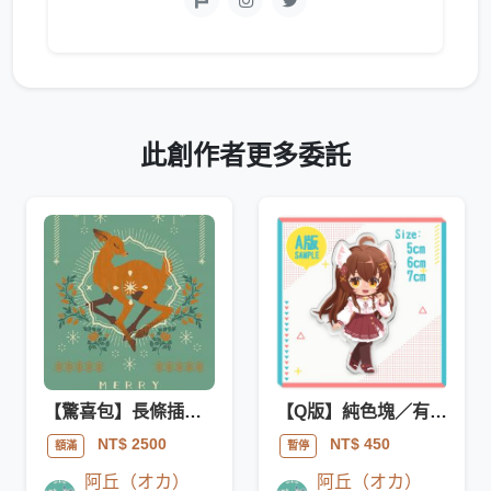
此創作者更多委託
【驚喜包】長條插圖設計
【Q版】純色塊／有線繪
NT$ 2500
NT$ 450
額滿
暫停
阿丘（オカ）
阿丘（オカ）