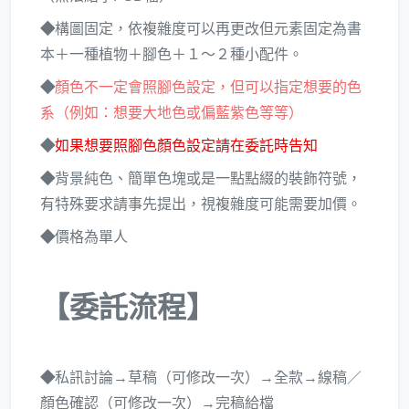
◆
構圖固定，依複雜度可以再更改但元素固定為書
本＋一種植物＋腳色＋１～２種小配件。
◆
顏色不一定會照腳色設定，但可以指定想要的色
系（例如：想要大地色或偏藍紫色等等）
◆
如果想要照腳色顏色設定請在委託時告知
◆
背景純色、簡單色塊或是一點點綴的裝飾符號，
有特殊要求請事先提出，視複雜度可能需要加價。
◆
價格為單人
【委託流程】
◆
私訊討論→草稿（可修改一次）→全款→線稿／
顏色確認（可修改一次）→完稿給檔