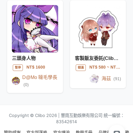
三頭身人物
客製飯友委託(Clibo活動)
NT$ 1600
NT$ 580
~ NT$ 1350
暫停
額滿
D@Mo 噠毛學長
海茲
(91)
(0)
Copyright © Clibo 2026 | 響雨互動娛樂有限公司 統一編號：
83542614
贊助感謝
官方部落格
官方噗浪
教學手冊
品牌資源
服務