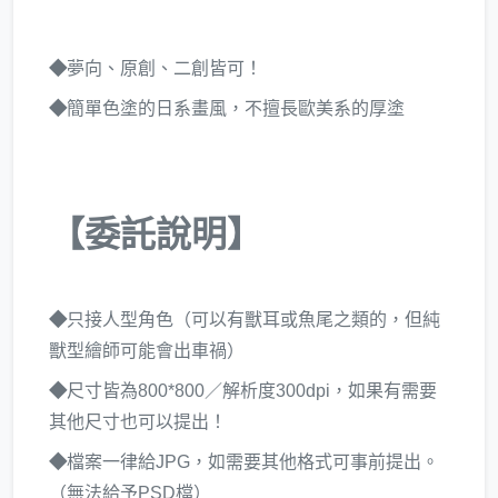
◆
夢向、原創、二創皆可！
◆
簡單色塗的日系畫風，不擅長歐美系的厚塗
【委託說明】
◆
只接人型角色（可以有獸耳或魚尾之類的，但純
獸型繪師可能會出車禍）
◆
尺寸皆為800*800／解析度300dpi，如果有需要
其他尺寸也可以提出！
◆
檔案一律給JPG，如需要其他格式可事前提出。
（無法給予PSD檔）