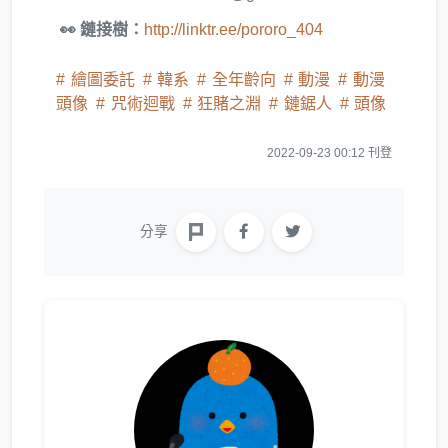
👀 鏈接樹：
http://linktr.ee/pororo_404
繪圖委託
韓系
全年齡向
動漫
動漫
頭像
咒術迴戰
狂賭之淵
鏈鋸人
頭像
2022-09-23 00:12 刊登
分享