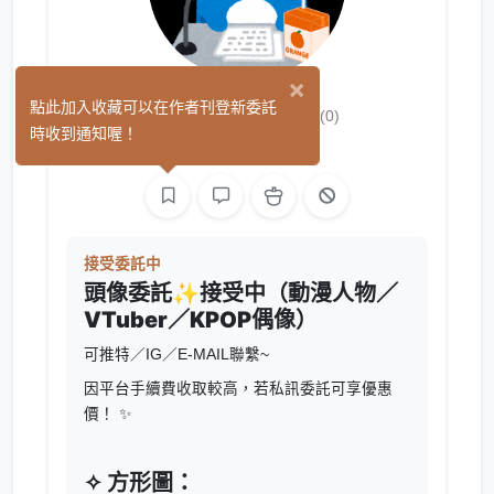
×
🍊PORORO
點此加入收藏可以在作者刊登新委託
(0)
時收到通知喔！
繪圖
接受委託中
頭像委託
✨
接受中（動漫人物／
VTuber／KPOP偶像）
可推特／IG／E-MAIL聯繫~
因平台手續費收取較高，若私訊委託可享優惠
價！ ✨
✧ 方形圖：