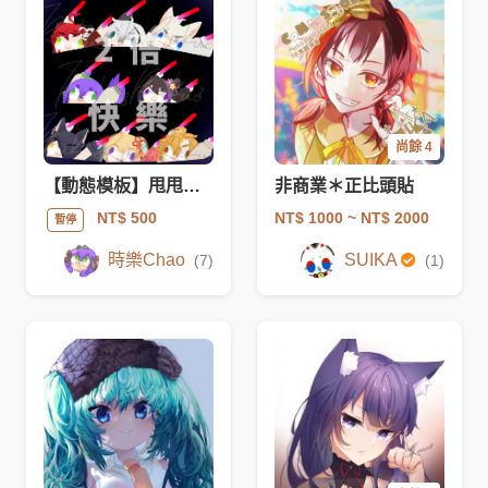
尚餘 4
【動態模板】甩甩螢光棒(包含雙版本：正常／2倍速)
非商業＊正比頭貼
NT$ 1000
~ NT$ 2000
NT$ 500
暫停
時樂Chao
SUIKA
(7)
(1)