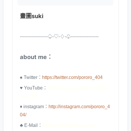
畫圖suki
-------------------♤-♡-♢-♧ -------------------
about me：
♠ Twitter：
https://twitter.com/pororo_404
♥ YouTube：
https://www.youtube.com/@po
roro_404
♦ instagram：
http://instagram.com/pororo_4
04/
♣ E-Mail：
pororo40404@gmail.com