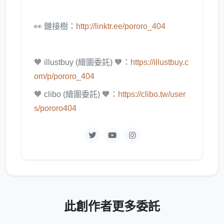
👀 鏈接樹：
http://linktr.ee/pororo_404
🧡 illustbuy (繪圖委託) 🧡：
https://illustbuy.c
om/p/pororo_404
🧡 clibo (繪圖委託) 🧡：
https://clibo.tw/user
s/pororo404
此創作者更多委託