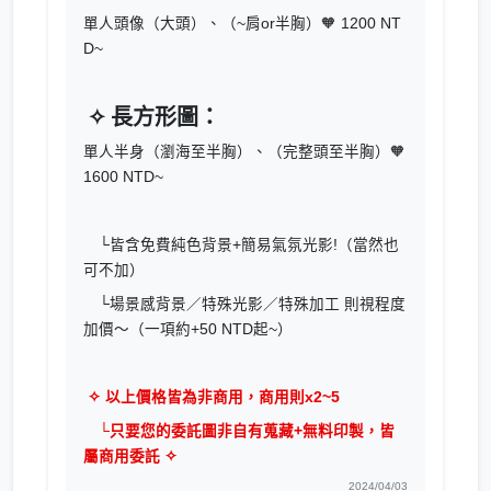
單人頭像（大頭）、（~肩or半胸）🧡 1200 NT
D~
✧ 長方形圖：
單人半身（瀏海至半胸）、（完整頭至半胸）🧡
1600 NTD~
└皆含免費純色背景+簡易氣氛光影!（當然也
可不加）
└場景感背景／特殊光影／特殊加工 則視程度
加價～（一項約+50 NTD起~）
✧ 以上價格皆為非商用，商用則x2~5
└只要您的委託圖非自有蒐藏+無料印製，皆
屬商用委託 ✧
2024/04/03