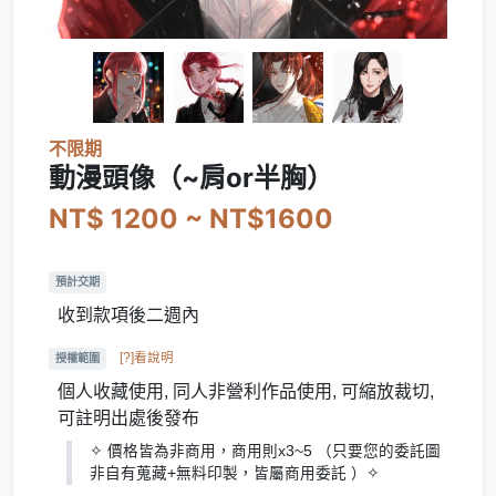
不限期
動漫頭像（~肩or半胸）
NT$ 1200 ~ NT$1600
預計交期
收到款項後二週內
[?]看說明
授權範圍
個人收藏使用, 同人非營利作品使用, 可縮放裁切,
可註明出處後發布
✧ 價格皆為非商用，商用則x3~5 （只要您的委託圖
非自有蒐藏+無料印製，皆屬商用委託 ）✧