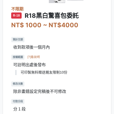
不限期
R18黑白驚喜包委託
R-18
NT$ 1000 ~ NT$4000
預計交期
收到款項後一個月內
[?]看說明
授權範圍
可註明出處後發布
可印製無料贈送親友限制10份
修改次數
除非畫錯設定完稿後不可修改
付款分段
分 1 段