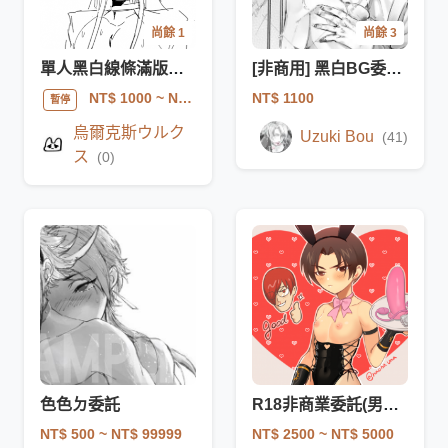
尚餘 1
尚餘 3
單人黑白線條滿版色圖
[非商用] 黑白BG委託 (R18)
NT$ 1100
NT$ 1000
~ NT$ 1500
暫停
烏爾克斯ウルク
Uzuki Bou
(41)
ス
(0)
色色ㄉ委託
R18非商業委託(男性向)
NT$ 500
~ NT$ 99999
NT$ 2500
~ NT$ 5000