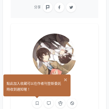
分享
×
唪瓜
點此加入收藏可以在作者刊登新委託
(1)
時收到通知喔！
繪圖