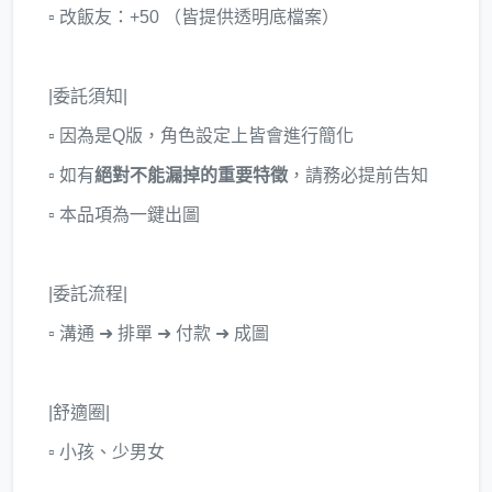
▫ 改飯友：+50 （皆提供透明底檔案）
|委託須知|
▫ 因為是Q版，角色設定上皆會進行簡化
▫ 如有
絕對不能漏掉的重要特徵
，請務必提前告知
▫ 本品項為一鍵出圖
|委託流程|
▫ 溝通 ➜ 排單 ➜ 付款 ➜ 成圖
|舒適圈|
▫ 小孩、少男女