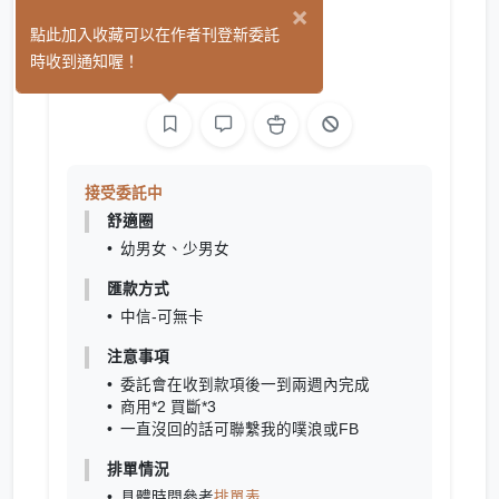
×
菠蘿羅
點此加入收藏可以在作者刊登新委託
(5)
時收到通知喔！
繪圖
接受委託中
舒適圈
幼男女、少男女
匯款方式
中信-可無卡
注意事項
委託會在
收到款項後一到兩週內完成
商用*2 買斷*3
一直沒回的話可聯繫我的噗浪或FB
排單情況
具體時間參考
排單表