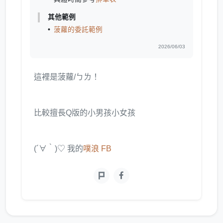
其他範例
菠蘿的委託範例
2026/06/03
這裡是菠蘿/ㄅㄌ！
比較擅長Q版的小男孩小女孩
(´∀｀)♡ 我的
噗浪
FB