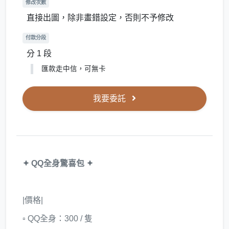
修改次數
直接出圖，除非畫錯設定，否則不予修改
付款分段
分 1 段
匯款走中信，可無卡
我要委託
✦ QQ全身驚喜包 ✦
|價格|
▫ QQ全身：300 / 隻