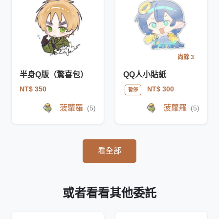
尚餘 3
半身Q版（驚喜包）
QQ人小貼紙
NT$ 350
NT$ 300
暫停
菠蘿羅
菠蘿羅
(5)
(5)
看全部
或者看看其他委託