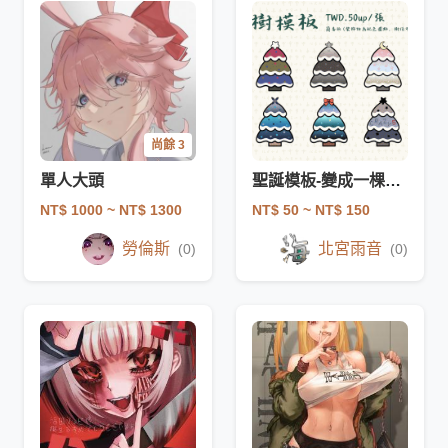
尚餘 3
單人大頭
聖誕模板-變成一棵聖誕樹！
NT$ 1000
~ NT$ 1300
NT$ 50
~ NT$ 150
勞倫斯
北宮雨音
(0)
(0)