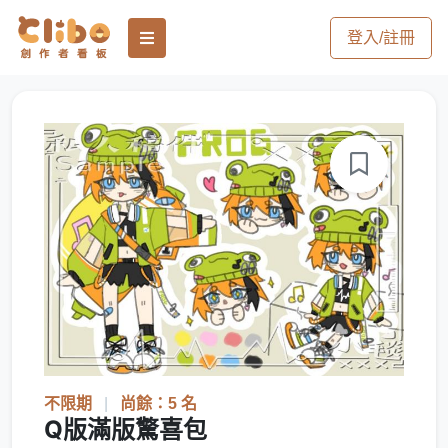
登入/註冊
不限期
|
尚餘：5 名
Q版滿版驚喜包