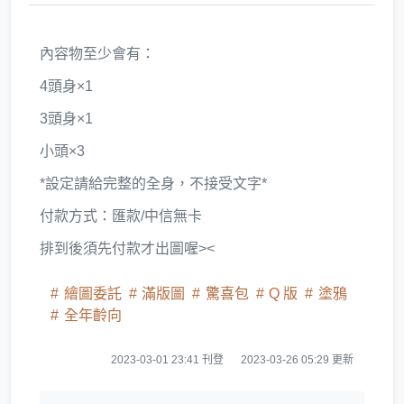
內容物至少會有：
4頭身×1
3頭身×1
小頭×3
*設定請給完整的全身，不接受文字*
付款方式：匯款/中信無卡
排到後須先付款才出圖喔><
繪圖委託
滿版圖
驚喜包
Q 版
塗鴉
全年齡向
2023-03-01 23:41 刊登
2023-03-26 05:29 更新