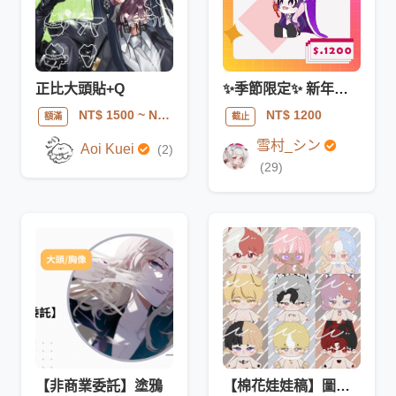
正比大頭貼+Q
✨季節限定✨ 新年舞獅模板
NT$ 1500
~ NT$ 3000
NT$ 1200
額滿
截止
雪村_シン
Aoi Kuei
(2)
(29)
【非商業委託】塗鴉
【棉花娃娃稿】圖稿委託（可一條龍服務）