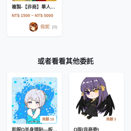
複製-【非商】單人立繪、角色設計
NT$ 1500
~ NT$ 5000
佩妮
(0)
或者看看其他委託
尚餘 10
尚餘 3
和服Q半身頭貼—板模系列
Q版(非商委)