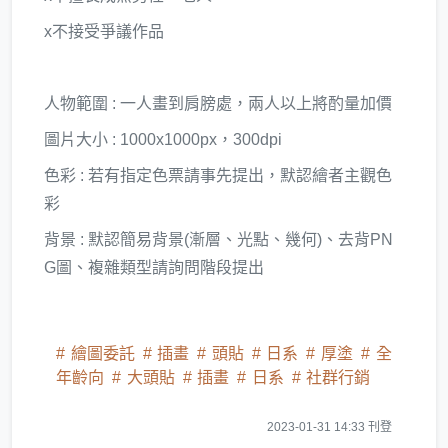
x不接受爭議作品
人物範圍 : 一人畫到肩膀處，兩人以上將酌量加價
圖片大小 : 1000x1000px，300dpi
色彩 : 若有指定色票請事先提出，默認繪者主觀色
彩
背景 : 默認簡易背景(漸層、光點、幾何)、去背PN
G圖、複雜類型請詢問階段提出
繪圖委託
插畫
頭貼
日系
厚塗
全
年齡向
大頭貼
插畫
日系
社群行銷
2023-01-31 14:33 刊登